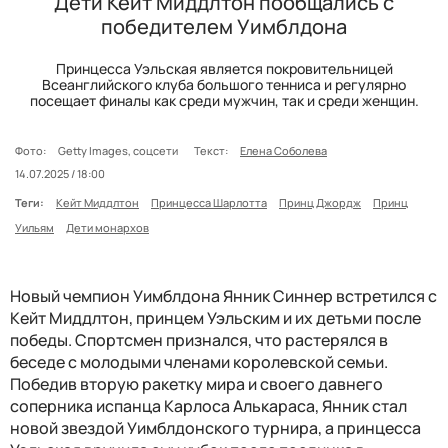
Дети Кейт Миддлтон пообщались с
победителем Уимблдона
Принцесса Уэльская является покровительницей
Всеанглийского клуба большого тенниса и регулярно
посещает финалы как среди мужчин, так и среди женщин.
Фото:
Getty Images, соцсети
Текст:
Елена Соболева
14.07.2025 / 18:00
Теги:
Кейт Миддлтон
Принцесса Шарлотта
Принц Джордж
Принц
Уильям
Дети монархов
Новый чемпион Уимблдона Янник Синнер встретился с
Кейт Миддлтон, принцем Уэльским и их детьми после
победы. Спортсмен признался, что растерялся в
беседе с молодыми членами королевской семьи.
Победив вторую ракетку мира и своего давнего
соперника испанца Карлоса Алькараса, Янник стал
новой звездой Уимблдонского турнира, а принцесса