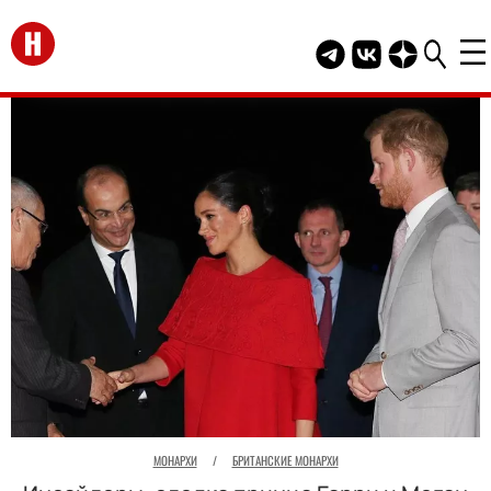
Перейти на главную
Telegram канал HEL
Группа HELLO В
Канал HELLO
МОНАРХИ
/
БРИТАНСКИЕ МОНАРХИ