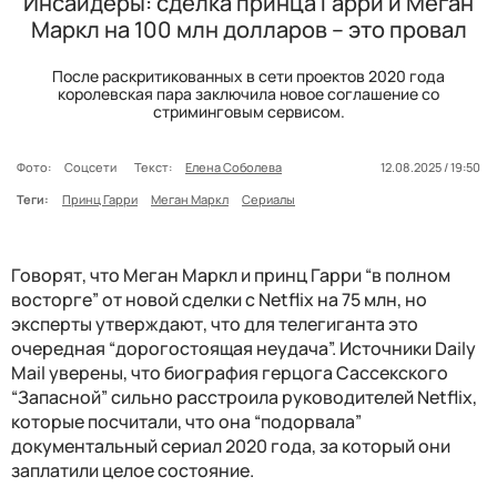
Инсайдеры: сделка принца Гарри и Меган
Маркл на 100 млн долларов – это провал
После раскритикованных в сети проектов 2020 года
королевская пара заключила новое соглашение со
стриминговым сервисом.
Фото:
Соцсети
Текст:
Елена Соболева
12.08.2025 / 19:50
Теги:
Принц Гарри
Меган Маркл
Сериалы
Говорят, что Меган Маркл и принц Гарри “в полном
восторге” от новой сделки с Netflix на 75 млн, но
эксперты утверждают, что для телегиганта это
очередная “дорогостоящая неудача”. Источники Daily
Mail уверены, что биография герцога Сассекского
“Запасной” сильно расстроила руководителей Netflix,
которые посчитали, что она “подорвала”
документальный сериал 2020 года, за который они
заплатили целое состояние.