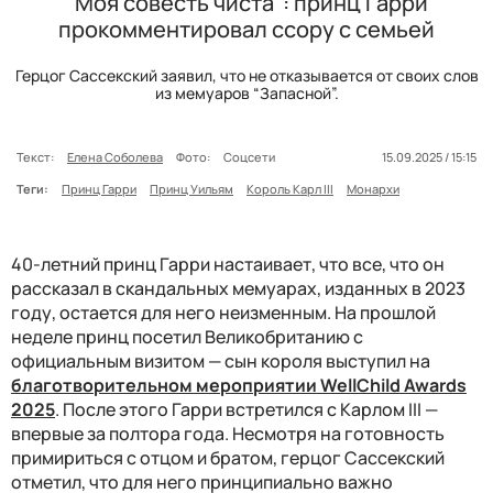
"Моя совесть чиста": принц Гарри
прокомментировал ссору с семьeй
Герцог Сассекский заявил, что не отказывается от своих слов
из мемуаров “Запасной”.
Текст:
Елена Соболева
Фото:
Соцсети
15.09.2025 / 15:15
Теги:
Принц Гарри
Принц Уильям
Король Карл III
Монархи
40-летний принц Гарри настаивает, что все, что он
рассказал в скандальных мемуарах, изданных в 2023
году, остается для него неизменным. На прошлой
неделе принц посетил Великобританию с
официальным визитом — сын короля выступил на
благотворительном мероприятии WellChild Awards
2025
. После этого Гарри встретился с Карлом III —
впервые за полтора года. Несмотря на готовность
примириться с отцом и братом, герцог Сассекский
отметил, что для него принципиально важно