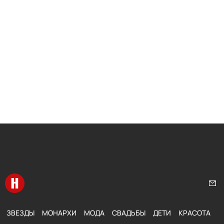
Перейти на главную
Нап
ЗВЕЗДЫ
МОНАРХИ
МОДА
СВАДЬБЫ
ДЕТИ
КРАСОТА