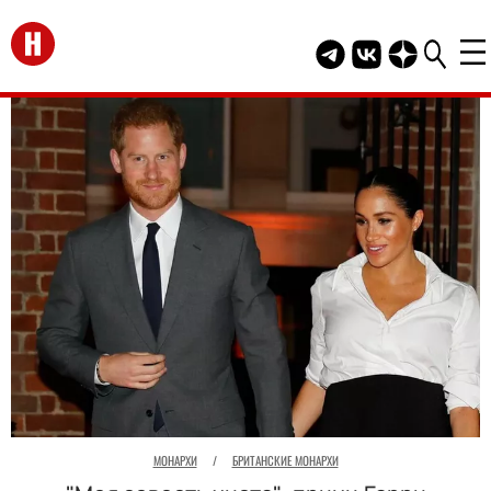
Перейти на главную
Telegram канал HEL
Группа HELLO В
Канал HELLO
МОНАРХИ
/
БРИТАНСКИЕ МОНАРХИ