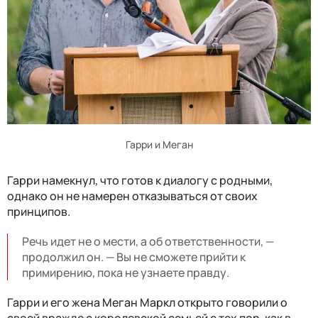
Гарри и Меган
Гарри намекнул, что готов к диалогу с родными,
однако он не намерен отказываться от своих
принципов.
Речь идет не о мести, а об ответственности, —
продолжил он. — Вы не сможете прийти к
примирению, пока не узнаете правду.
Гарри и его жена Меган Маркл открыто говорили о
своей вражде с королевской семьей с тех пор, как в