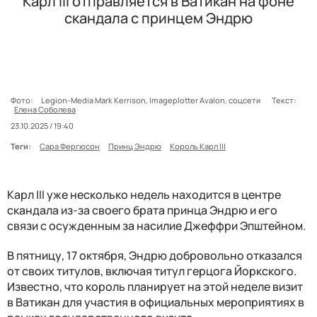
Карл III отправляется в Ватикан на фоне
скандала с принцем Эндрю
Фото:
Legion-Media Mark Kerrison, Imageplotter Avalon, соцсети
Текст:
Елена Соболева
23.10.2025 / 19:40
Теги:
Сара Фергюсон
Принц Эндрю
Король Карл III
Карл III уже несколько недель находится в центре
скандала из-за своего брата принца Эндрю и его
связи с осужденным за насилие Джеффри Эпштейном.
В пятницу, 17 октября, Эндрю добровольно отказался
от своих титулов, включая титул герцога Йоркского.
Известно, что король планирует на этой неделе визит
в Ватикан для участия в официальных мероприятиях в