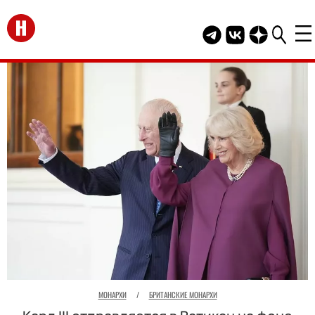
Перейти на главную
Telegram канал HEL
Группа HELLO В
Канал HELLO
МОНАРХИ
/
БРИТАНСКИЕ МОНАРХИ