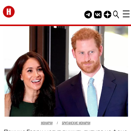
Перейти на главную
Telegram канал HEL
Группа HELLO В
Канал HELLO
МОНАРХИ
/
БРИТАНСКИЕ МОНАРХИ