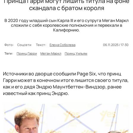
Принца Гарри могут лишить титула на фоне
скандала с братом короля
В 2020 году младший сын Карла III и его супруга Меган Маркл
сложили с себя королевские полномочия и переехали в
Калифорнию.
Фото:
Соцсети
Текст:
Елена Соболева
06.11.2025 / 17:30
Теги:
Принц Гарри
Меган Маркл
Принц Уильям
Источники во дворце сообщили Page Six, что принц
Гарри может в конечном итоге лишится своего титула,
как и его дядя Эндрю Маунтбеттен-Виндзор, ранее
известный как принц Эндрю.