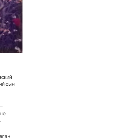
вский
ий сын
 —
 не
.
еган