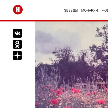
Перейти на главную
ЗВЕЗДЫ
МОНАРХИ
МО
Поделиться Вконтакте
Поделиться в Одноклассниках
Подписаться на нас в Дзен