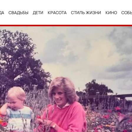
ДА
СВАДЬБЫ
ДЕТИ
КРАСОТА
СТИЛЬ ЖИЗНИ
КИНО
СОБ