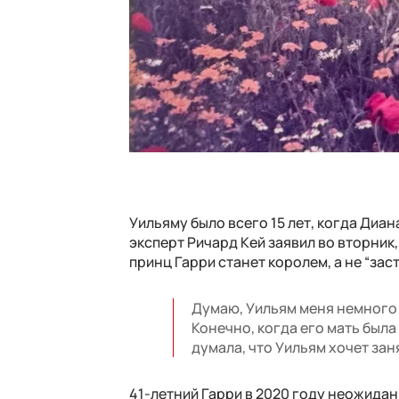
Уильяму было всего 15 лет, когда Диан
эксперт Ричард Кей заявил во вторник,
принц Гарри станет королем, а не “зас
Думаю, Уильям меня немного 
Конечно, когда его мать была
думала, что Уильям хочет заня
41-летний Гарри в 2020 году неожида