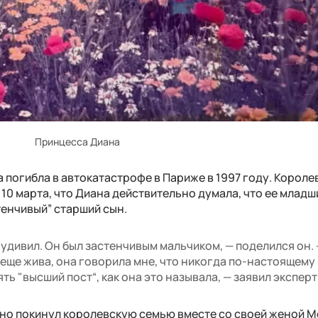
Принцесса Диана
а погибла в автокатастрофе в Париже в 1997 году. Короле
 10 марта, что Диана действительно думала, что ее младш
тенчивый” старший сын.
удивил. Он был застенчивым мальчиком, — поделился он.
 еще жива, она говорила мне, что никогда по-настоящему
ть "высший пост“, как она это называла, — заявил эксперт
нно покинул королевскую семью вместе со своей женой М