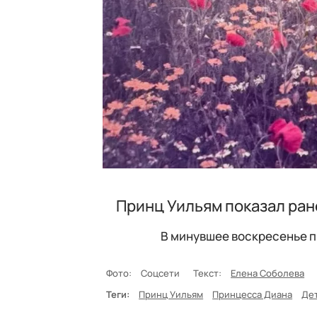
Принц Уильям показал ра
В минувшее воскресенье п
Фото:
Соцсети
Текст:
Елена Соболева
Теги:
Принц Уильям
Принцесса Диана
Де