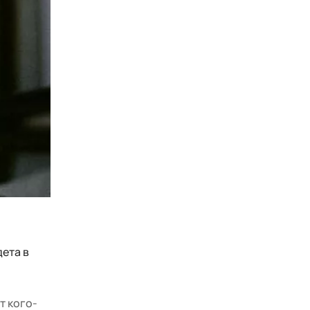
дета в
т кого-