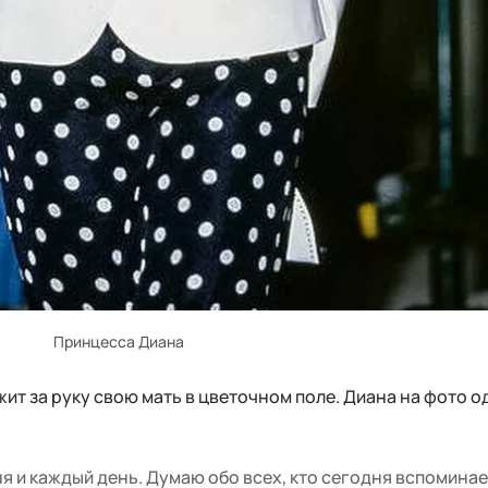
Принцесса Диана
т за руку свою мать в цветочном поле. Диана на фото о
 и каждый день. Думаю обо всех, кто сегодня вспоминае