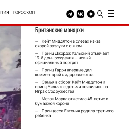
ЫТИЯ
ГОРОСКОП
Telegram канал HELLO
Группа HELLO Вконтакт
Канал HELLO в Дзе
Британские монархи
Кейт Миддлтон в слезах из-за
скорой разлуки с сыном
Принц Джордж Уэльский отмечает
13-й день рождения — новый
официальный портрет
Принц Гарри впервые дал
комментарий о здоровье отца
Семья в сборе: Кейт Миддлтон и
принц Уильям с детьми появились на
Играх Содружества
Меган Маркл отметила 45-летие в
бумажной короне
Принцесса Евгения родила третьего
ребёнка