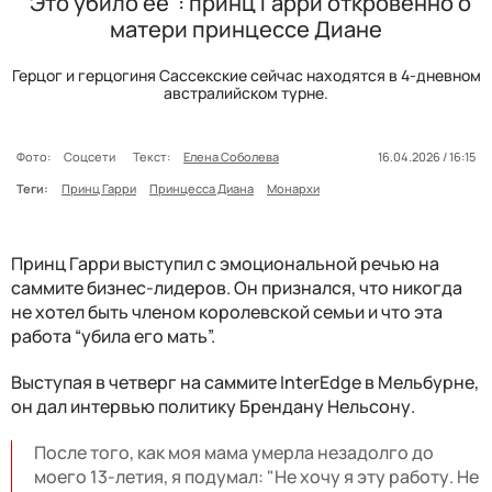
“Это убило ее": принц Гарри откровенно о
матери принцессе Диане
Герцог и герцогиня Сассекские сейчас находятся в 4-дневном
австралийском турне.
Фото:
Соцсети
Текст:
Елена Соболева
16.04.2026 / 16:15
Теги:
Принц Гарри
Принцесса Диана
Монархи
Принц Гарри выступил с эмоциональной речью на
саммите бизнес-лидеров. Он признался, что никогда
не хотел быть членом королевской семьи и что эта
работа “убила его мать”.
Выступая в четверг на саммите InterEdge в Мельбурне,
он дал интервью политику Брендану Нельсону.
После того, как моя мама умерла незадолго до
моего 13-летия, я подумал: "Не хочу я эту работу. Не