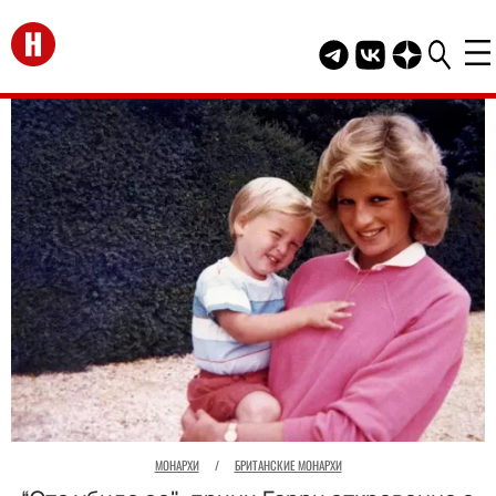
Перейти на главную
Telegram канал HEL
Группа HELLO В
Канал HELLO
МОНАРХИ
/
БРИТАНСКИЕ МОНАРХИ