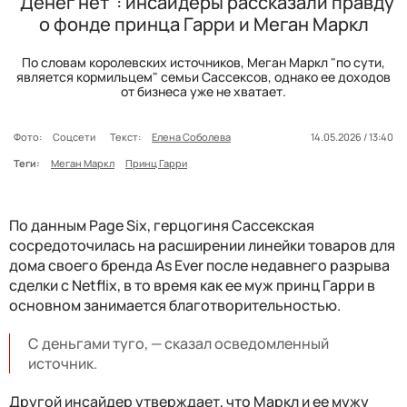
"Денег нет": инсайдеры рассказали правду
о фонде принца Гарри и Меган Маркл
По словам королевских источников, Меган Маркл "по сути,
является кормильцем" семьи Сассексов, однако ее доходов
от бизнеса уже не хватает.
Фото:
Соцсети
Текст:
Елена Соболева
14.05.2026 / 13:40
Теги:
Меган Маркл
Принц Гарри
По данным Page Six, герцогиня Сассекская
сосредоточилась на расширении линейки товаров для
дома своего бренда As Ever после недавнего разрыва
сделки с Netflix, в то время как ее муж принц Гарри в
основном занимается благотворительностью.
С деньгами туго, — сказал осведомленный
источник.
Другой инсайдер утверждает, что Маркл и ее мужу