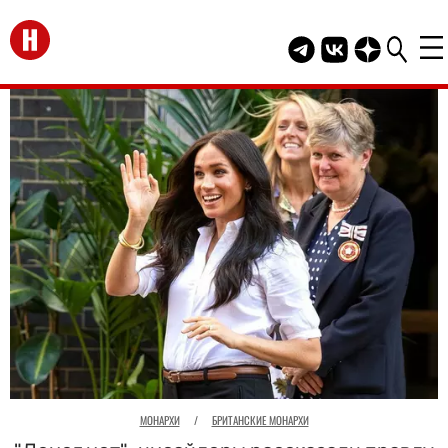
Перейти на главную
Telegram канал HEL
Группа HELLO В
Канал HELLO
МОНАРХИ
/
БРИТАНСКИЕ МОНАРХИ