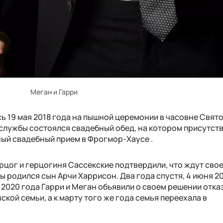
Меган и Гарри
ь 19 мая 2018 года на пышной церемонии в часовне Свят
 службы состоялся свадебный обед, на котором присутст
ный свадебный прием в Фрогмор-Хаусе .
рцог и герцогиня Сассекские подтвердили, что ждут сво
ры родился сын Арчи Харрисон. Два года спустя, 4 июня 20
е 2020 года Гарри и Меган объявили о своем решении отка
кой семьи, а к марту того же года семья переехала в