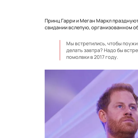
Принц Гарри и Меган Маркл празднуют 
свидании вслепую, организованном об
Мы встретились, чтобы поужин
делать завтра? Надо бы встре
помолвки в 2017 году.