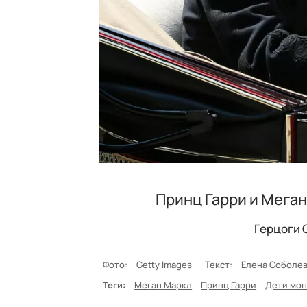
Принц Гарри и Мега
Герцоги 
Фото:
Getty Images
Текст:
Елена Соболе
Теги:
Меган Маркл
Принц Гарри
Дети мон