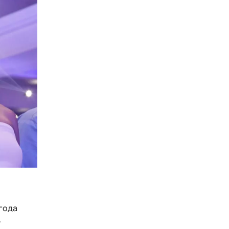
 года
.