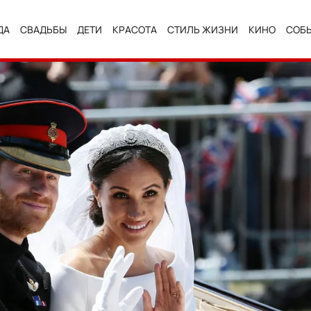
ДА
СВАДЬБЫ
ДЕТИ
КРАСОТА
СТИЛЬ ЖИЗНИ
КИНО
СОБ