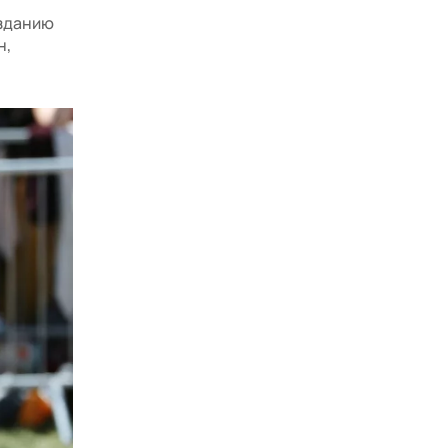
изданию
н,