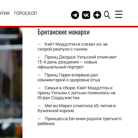
ЫТИЯ
ГОРОСКОП
Telegram канал HELLO
Группа HELLO Вконтакт
Канал HELLO в Дзе
Британские монархи
Кейт Миддлтон в слезах из-за
скорой разлуки с сыном
Принц Джордж Уэльский отмечает
13-й день рождения — новый
официальный портрет
Принц Гарри впервые дал
комментарий о здоровье отца
Семья в сборе: Кейт Миддлтон и
принц Уильям с детьми появились на
Играх Содружества
Меган Маркл отметила 45-летие в
бумажной короне
Принцесса Евгения родила третьего
ребёнка