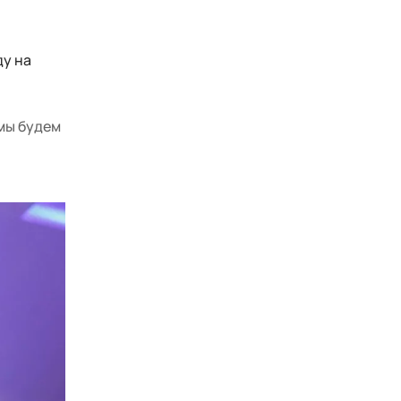
ду на
 мы будем