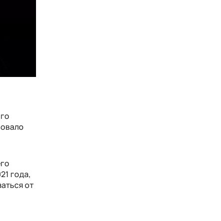
ого
вовало
его
21 года,
заться от