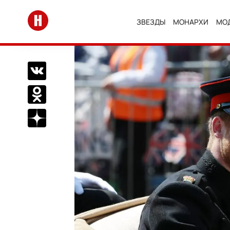
Перейти на главную
ЗВЕЗДЫ
МОНАРХИ
МО
Поделиться Вконтакте
Поделиться в Одноклассниках
Подписаться на нас в Дзен