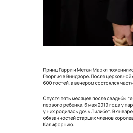
Принц Гарри и Меган Маркл поженилис
Георгия в Виндзоре. После церковной
600 гостей, а вечером состоялся част
Спустя пять месяцев после свадьбы ге
первого ребенка. 6 мая 2019 года у па
у них родилась дочь Лилибет. В январ
обязанностей старших членов королевс
Калифорнию.