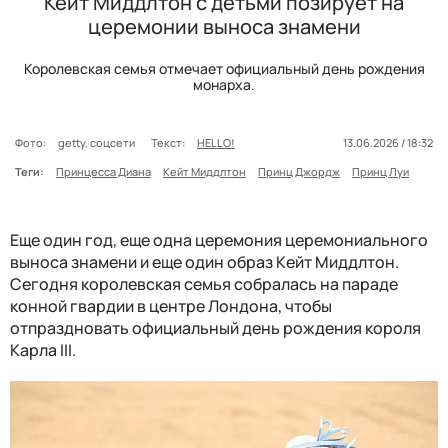
Кейт Миддлтон с детьми позирует на
церемонии выноса знамени
Королевская семья отмечает официальный день рождения
монарха.
Фото:
getty, соцсети
Текст:
HELLO!
13.06.2026 / 18:32
Теги:
Принцесса Диана
Кейт Миддлтон
Принц Джордж
Принц Луи
Еще один год, еще одна церемония церемониального
выноса знамени и еще один образ Кейт Миддлтон.
Сегодня королевская семья собралась на параде
конной гвардии в центре Лондона, чтобы
отпраздновать официальный день рождения короля
Карла III.