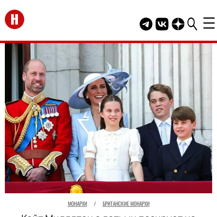
Перейти на главную
Telegram канал HEL
Группа HELLO В
Канал HELLO
МОНАРХИ
/
БРИТАНСКИЕ МОНАРХИ