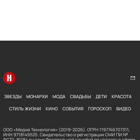
Перейти на главную
Нап
ЗВЕЗДЫ
МОНАРХИ
МОДА
СВАДЬБЫ
ДЕТИ
КРАСОТА
СТИЛЬ ЖИЗНИ
КИНО
СОБЫТИЯ
ГОРОСКОП
ВИДЕО
ООО «Медиа Технология» (2019-2026). ОГРН 1197746707311,
ИНН 9718149525. Свидетельство о регистрации СМИ ПИ №
ФС77- 81184 выдано Федеральной службой по надзору в сфере