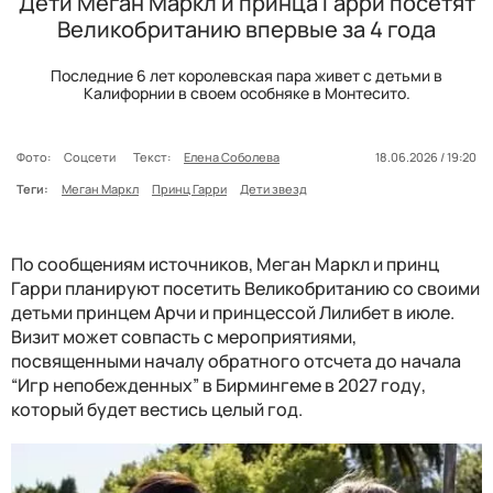
Дети Меган Маркл и принца Гарри посетят
Великобританию впервые за 4 года
Последние 6 лет королевская пара живет с детьми в
Калифорнии в своем особняке в Монтесито.
Фото:
Соцсети
Текст:
Елена Соболева
18.06.2026 / 19:20
Теги:
Меган Маркл
Принц Гарри
Дети звезд
По сообщениям источников, Меган Маркл и принц
Гарри планируют посетить Великобританию со своими
детьми принцем Арчи и принцессой Лилибет в июле.
Визит может совпасть с мероприятиями,
посвященными началу обратного отсчета до начала
“Игр непобежденных” в Бирмингеме в 2027 году,
который будет вестись целый год.