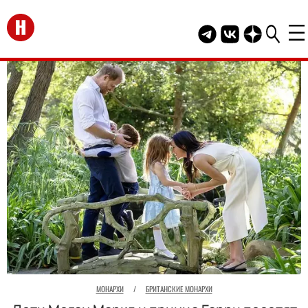
Перейти на главную
Telegram канал HEL
Группа HELLO В
Канал HELLO
МОНАРХИ
/
БРИТАНСКИЕ МОНАРХИ