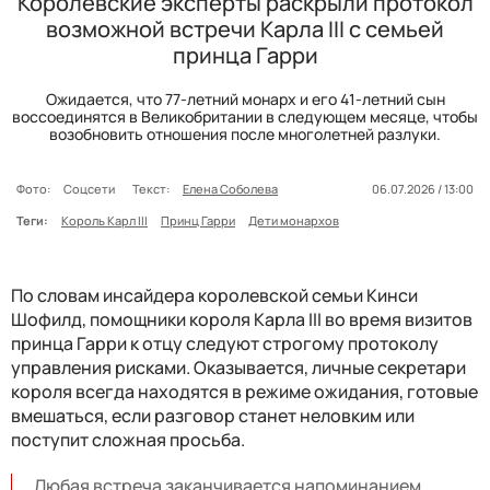
Королевские эксперты раскрыли протокол
возможной встречи Карла III с семьей
принца Гарри
Ожидается, что 77-летний монарх и его 41-летний сын
воссоединятся в Великобритании в следующем месяце, чтобы
возобновить отношения после многолетней разлуки.
Фото:
Соцсети
Текст:
Елена Соболева
06.07.2026 / 13:00
Теги:
Король Карл III
Принц Гарри
Дети монархов
По словам инсайдера королевской семьи Кинси
Шофилд, помощники короля Карла III во время визитов
принца Гарри к отцу следуют строгому протоколу
управления рисками. Оказывается, личные секретари
короля всегда находятся в режиме ожидания, готовые
вмешаться, если разговор станет неловким или
поступит сложная просьба.
Любая встреча заканчивается напоминанием