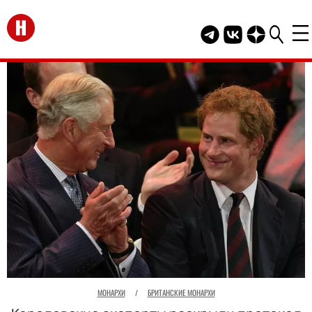
Перейти на главную
Telegram канал HEL
Группа HELLO В
Канал HELLO
МОНАРХИ
/
БРИТАНСКИЕ МОНАРХИ