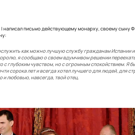
 I написал письмо действующему монарху, своему сыну 
ну:
служить как можно лучшую службу гражданам Испании и
 королю, я сообщаю о своем вдумчивом решении переехать
о с глубоким чувством, но с огромным спокойствием. Я б
чти сорока лет и всегда хотел лучшего для людей, для ст
 и любовью, навсегда, твой отец.