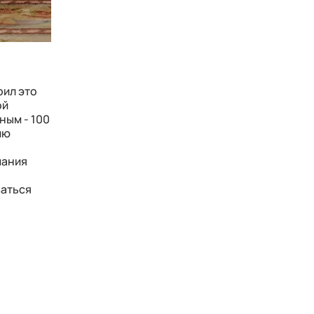
рил это
ой
ным - 100
ию
мания
м
ваться