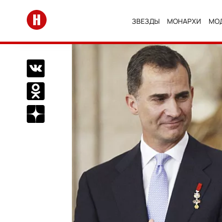
Перейти на главную
ЗВЕЗДЫ
МОНАРХИ
МО
Поделиться Вконтакте
Поделиться в Одноклассниках
Подписаться на нас в Дзен