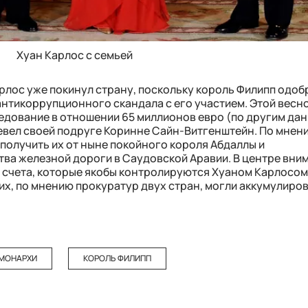
Хуан Карлос с семьей
арлос уже покинул страну, поскольку король Филипп одоб
антикоррупционного скандала с его участием. Этой весн
дование в отношении 65 миллионов евро (по другим дан
евел своей подруге Коринне Сайн-Витгенштейн. По мнен
получить их от ныне покойного короля Абдаллы и
тва железной дороги в Саудовской Аравии. В центре вни
 счета, которые якобы контролируются Хуаном Карлосо
них, по мнению прокуратур двух стран, могли аккумулиро
МОНАРХИ
КОРОЛЬ ФИЛИПП