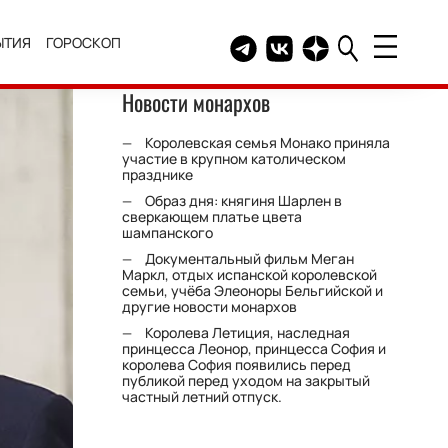
ЫТИЯ
ГОРОСКОП
Telegram канал HELLO
Группа HELLO Вконтакт
Канал HELLO в Дзе
Новости монархов
Королевская семья Монако приняла
участие в крупном католическом
празднике
Образ дня: княгиня Шарлен в
сверкающем платье цвета
шампанского
Документальный фильм Меган
Маркл, отдых испанской королевской
семьи, учёба Элеоноры Бельгийской и
другие новости монархов
Королева Летиция, наследная
принцесса Леонор, принцесса София и
королева София появились перед
публикой перед уходом на закрытый
частный летний отпуск.