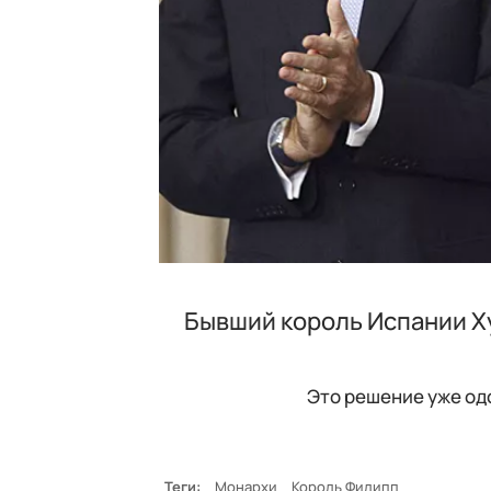
Бывший король Испании Ху
Это решение уже од
Теги:
Монархи
Король Филипп