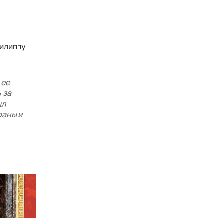
Филиппу
 ее
 за
ыл
раны и