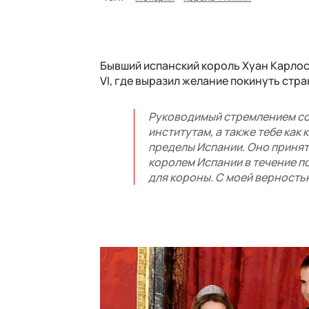
Бывший испанский король Хуан Карлос
VI, где выразил желание покинуть стра
Руководимый стремлением со
институтам, а также тебе как
пределы Испании. Оно принят
королем Испании в течение по
для короны. С моей верностью