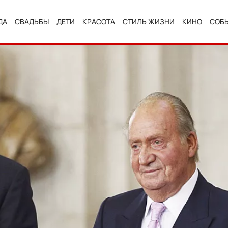
ДА
СВАДЬБЫ
ДЕТИ
КРАСОТА
СТИЛЬ ЖИЗНИ
КИНО
СОБ