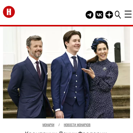
Перейти на главную
Telegram канал HEL
Группа HELLO В
Канал HELLO
МОНАРХИ
/
НОВОСТИ МОНАРХОВ