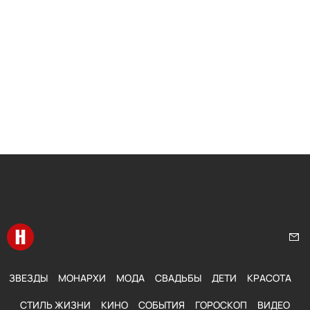
Перейти на главную
Нап
ЗВЕЗДЫ
МОНАРХИ
МОДА
СВАДЬБЫ
ДЕТИ
КРАСОТА
СТИЛЬ ЖИЗНИ
КИНО
СОБЫТИЯ
ГОРОСКОП
ВИДЕО