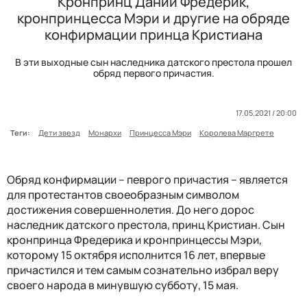
Кронпринц Дании Фредерик,
кронпринцесса Мэри и другие на обряде
конфирмации принца Кристиана
В эти выходные сын наследника датского престола прошел
обряд первого причастия.
17.05.2021 / 20:00
Теги:
Дети звезд
Монархи
Принцесса Мэри
Королева Маргрете
Обряд конфирмации – певрого причастия – является
для протестантов своеобразным символом
достижения совершеннолетия. До него дорос
наследник датского престола, принц Кристиан. Сын
кронпринца Фредерика и кронпринцессы Мэри,
которому 15 октября исполнится 16 лет, впервые
причастился и тем самым сознательно избрал веру
своего народа в минувшую субботу, 15 мая.