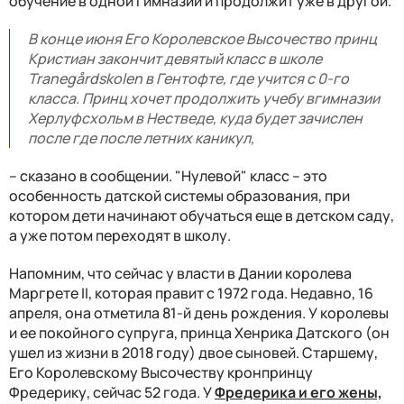
обучение в одной гимназии и продолжит уже в другой.
В конце июня Его Королевское Высочество принц
Кристиан закончит девятый класс в школе
Tranegårdskolen в Гентофте, где учится с 0-го
класса. Принц хочет продолжить учебу вгимназии
Херлуфсхольм в Нестведе, куда будет зачислен
после где после летних каникул,
– сказано в сообщении. "Нулевой" класс – это
особенность датской системы образования, при
котором дети начинают обучаться еще в детском саду,
а уже потом переходят в школу.
Напомним, что сейчас у власти в Дании королева
Маргрете II, которая правит с 1972 года. Недавно, 16
апреля, она отметила 81-й день рождения. У королевы
и ее покойного супруга, принца Хенрика Датского (он
ушел из жизни в 2018 году) двое сыновей. Старшему,
Его Королевскому Высочеству кронпринцу
Фредерику, сейчас 52 года. У
Фредерика и его жены,