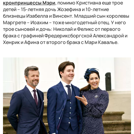
кронпринцессы Мэри
, помимо Кристиана еще трое
детей – 15-летняя дочь Жозефина и 10-летние
близнецы Изабелла и Винсент. Младший сын королевы
Маргрете – Иоахим – тоже многодетный отец. У него
трое сыновей и дочь: Николай и Феликс от первого
брака с графиней Фредериксборгской Александрой и
Хенрик и Афина от второго брака с Мари Кавалье.