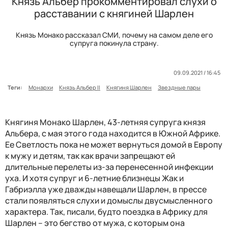
Князь Альбер прокомментировал слухи о
расставании с княгиней Шарлен
Князь Монако рассказал СМИ, почему на самом деле его
супруга покинула страну.
09.09.2021 / 16:45
Теги:
Монархи
Князь Альбер II
Княгиня Шарлен
Звездные пары
Княгиня Монако Шарлен, 43-летняя супруга князя
Альбера, с мая этого года находится в Южной Африке.
Ее Светлость пока не может вернуться домой в Европу
к мужу и детям, так как врачи запрещают ей
длительные перелеты из-за перенесенной инфекции
уха. И хотя супруг и 6-летние близнецы Жак и
Габриэлла уже дважды навещали Шарлен, в прессе
стали появляться слухи и домыслы двусмысленного
характера. Так, писали, будто поездка в Африку для
Шарлен – это бегство от мужа, с которым она