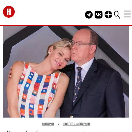
Перейти на главную
Telegram канал HEL
Группа HELLO В
Канал HELLO
МОНАРХИ
/
НОВОСТИ МОНАРХОВ