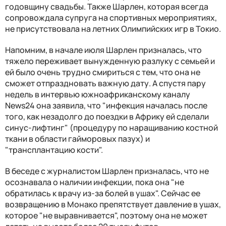
годовщину свадьбы. Также Шарлен, которая всегда
сопровождала супруга на спортивных мероприятиях,
не присутствовала на летних Олимпийских игр в Токио.
Напомним, в начале июля Шарлен призналась, что
тяжело переживает вынужденную разлуку с семьей и
ей было очень трудно смириться с тем, что она не
сможет отпраздновать важную дату. А спустя пару
недель в интервью южноафриканскому каналу
News24 она заявила, что "инфекция началась после
того, как незадолго до поездки в Африку ей сделали
синус-лифтинг" (процедуру по наращиванию костной
ткани в области гайморовых пазух) и
"трансплантацию кости".
В беседе с журналистом Шарлен призналась, что не
осознавала о наличии инфекции, пока она "не
обратилась к врачу из-за болей в ушах". Сейчас ее
возвращению в Монако препятствует давление в ушах,
которое "не выравнивается", поэтому она не может