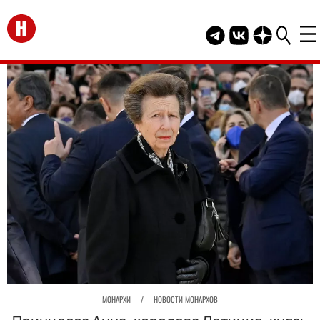
Перейти на главную
Telegram канал HEL
Группа HELLO В
Канал HELLO
МОНАРХИ
/
НОВОСТИ МОНАРХОВ