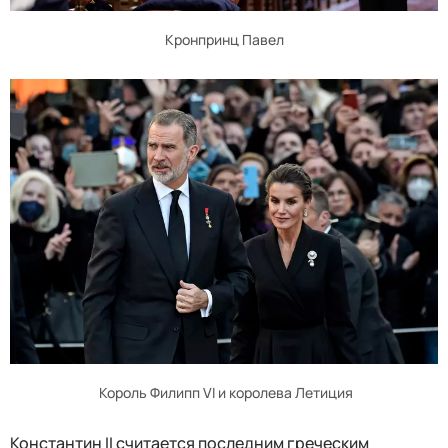
Кронпринц Павел
Король Филипп VI и королева Летиция
Константин II считается последним греческим