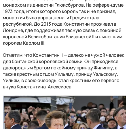
монархом из династии Глюксбургов. На референдуме
1973 года, итоги которого король так и не признал,
монархия была упразднена, и Греция стала
республикой. До 2013 года Константин проживал в
Лондоне, где поддерживал тесную связь с покойной
королевой Великобритании Елизаветой II и нынешним
королем Карлом III.
Отметим, что Константин II
—
далеко не чужой человек
для британской королевской семьи. Он приходился
двоюродным братом покойному принцу Филиппу, а
также крестным отцом Уильяму, принцу Уэльскому.
Уильям, в свою очередь, стал крестным его первого
внука Константина-Алексиоса.