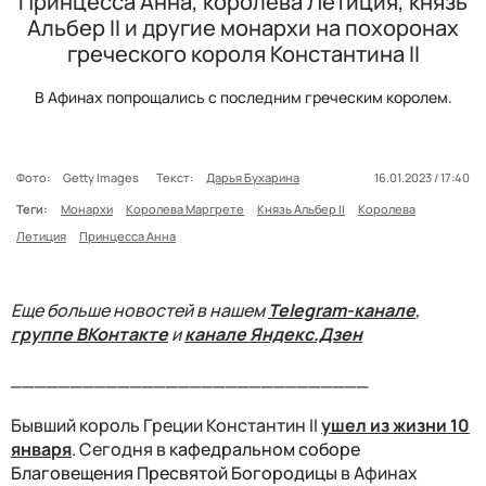
Принцесса Анна, королева Летиция, князь
Альбер II и другие монархи на похоронах
греческого короля Константина II
В Афинах попрощались с последним греческим королем.
Фото:
Getty Images
Текст:
Дарья Бухарина
16.01.2023 / 17:40
Теги:
Монархи
Королева Маргрете
Князь Альбер II
Королева
Летиция
Принцесса Анна
Еще больше новостей в нашем
Telegram-канале
,
группе ВКонтакте
и
канале Яндекс.Дзен
______________________________
Бывший король Греции Константин II
ушел из жизни 10
января
. Сегодня в к
афедральном соборе
Благовещения Пресвятой Богородицы
в Афинах