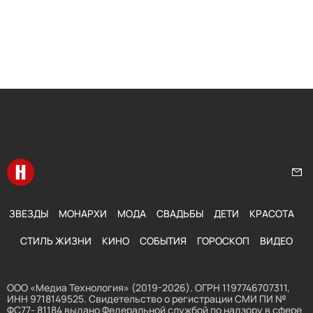
Перейти на главную
Нап
ЗВЕЗДЫ
МОНАРХИ
МОДА
СВАДЬБЫ
ДЕТИ
КРАСОТА
СТИЛЬ ЖИЗНИ
КИНО
СОБЫТИЯ
ГОРОСКОП
ВИДЕО
ООО «Медиа Технология» (2019-2026). ОГРН 1197746707311,
ИНН 9718149525. Свидетельство о регистрации СМИ ПИ №
ФС77- 81184 выдано Федеральной службой по надзору в сфере