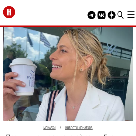
Перейти на главную
Telegram канал HEL
Группа HELLO В
Канал HELLO
МОНАРХИ
/
НОВОСТИ МОНАРХОВ