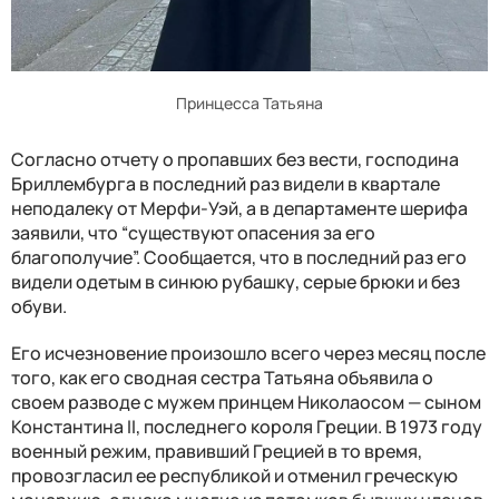
Принцесса Татьяна
Согласно отчету о пропавших без вести, господина
Бриллембурга в последний раз видели в квартале
неподалеку от Мерфи-Уэй, а в департаменте шерифа
заявили, что “существуют опасения за его
благополучие”. Сообщается, что в последний раз его
видели одетым в синюю рубашку, серые брюки и без
обуви.
Его исчезновение произошло всего через месяц после
того, как его сводная сестра Татьяна объявила о
своем разводе с мужем принцем Николаосом — сыном
Константина II, последнего короля Греции. В 1973 году
военный режим, правивший Грецией в то время,
провозгласил ее республикой и отменил греческую