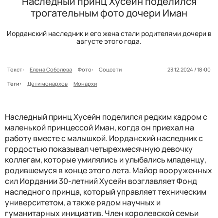
Наследный принц Хусейн поделился
трогательным фото дочери Иман
Иорданский наследник и его жена стали родителями дочери в
августе этого года.
Текст:
Елена Соболева
Фото:
Соцсети
23.12.2024 / 18:00
Теги:
Дети монархов
Монархи
Наследный принц Хусейн поделился редким кадром с
маленькой принцессой Иман, когда он приехал на
работу вместе с малышкой. Иорданский наследник с
гордостью показывал четырехмесячную девочку
коллегам, которые умилялись и улыбались младенцу,
родившемуся в конце этого лета. Майор вооруженных
сил Иордании 30-летний Хусейн возглавляет Фонд
наследного принца, который управляет техническим
университетом, а также рядом научных и
гуманитарных инициатив. Член королевской семьи