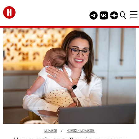
Перейти на главную
Telegram канал HEL
Группа HELLO В
Канал HELLO
МОНАРХИ
/
НОВОСТИ МОНАРХОВ