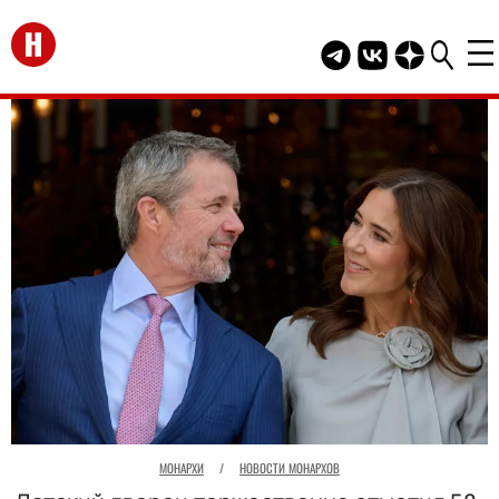
Перейти на главную
Telegram канал HEL
Группа HELLO В
Канал HELLO
МОНАРХИ
/
НОВОСТИ МОНАРХОВ