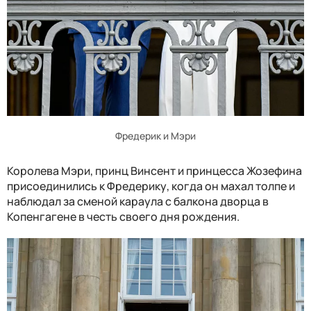
Фредерик и Мэри
Королева Мэри, принц Винсент и принцесса Жозефина
присоединились к Фредерику, когда он махал толпе и
наблюдал за сменой караула с балкона дворца в
Копенгагене в честь своего дня рождения.