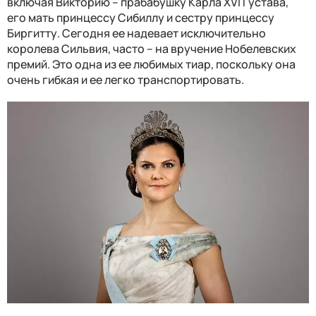
включая Викторию – прабабушку
Карла XVI Густава
,
его мать принцессу Сибиллу и сестру принцессу
Биргитту. Сегодня ее надевает исключительно
королева Сильвия, часто – на вручение Нобелевских
премий. Это одна из ее любимых тиар, поскольку она
очень гибкая и ее легко транспортировать.