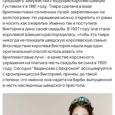
грядущего замужества с будущим королем Швеции
Густавом V в 1881 году. Тиара сделана в виде
бриллиантовых солнечных лучей, закрепленных на
золотой раме. Но украшение можно открепить от рамы
и носить как ожерелье. Именно так и поступила
Виктория в день своей свадьбы. В 1907 году она стала
королевой Швеции и распорядилась, чтобы эта тиара
никогда не покидала шведскую королевскую семью.
Впоследствии королева Виктория нашла еще один
оригинальный способ использовать эти
бриллиантовые лучи – в качестве корсажного
украшения на платье в честь свадьбы ее сына в 1905
году. Сегодня "баденская с бахромой" ассоциируется
с кронпринцессой Викторией, причем, до такой
степени, что именно она надета на барби, выпущенной
в честь наследницы шведского престола.