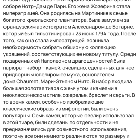
соборе Нотр-Дам де Пари. Его жена Жозефина стала
императрицей. Она родилась на Мартинике в семье
богатого креольского плантатора, была замужем за
французским аристократом Александром де Богарне,
который был
гильотинирован 23 июня 1794 года. После
того, как она стала императрицей,
возникла
необходимость собрать обширную коллекцию
украшений, соответствующих ее новому титулу. Среди
подаренных ей Наполеоном драгоценностей была
парюра – набор – камей, очевидно, сделанных для нее
придворным ювелиром ее мужа,
основателем
дома Chaumet,
Мари-Этьеном Нито. В набор входила
большая золотая тиара с жемчугом и камеями в
неоклассическом стиле, ожерелье, браслет и серьги. В
то время камеи, особенно изображающие
классические образы из мифологии, были очень
популярны. Семь камей, которые ювелир использовал
в этой тиаре, были сделаны по отдельности и не
предназначались для совместного использования,
поэтому все они немного различаются по размеру и