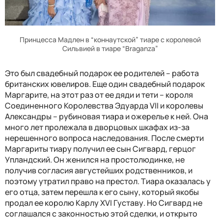
Принцесса Мадлен в “коннаутской” тиаре с королевой
Сильвией в тиаре “Braganza”
Это был свадебный подарок ее родителей – работа
британских ювелиров. Еще один свадебный подарок
Маргарите, на этот раз от ее дяди и тети – короля
Соединенного Королевства Эдуарда VII и королевы
Александры – рубиновая тиара и ожерелье к ней. Она
много лет пролежала в дворцовых шкафах из-за
нерешенного вопроса наследования. После смерти
Маргариты тиару получил ее сын Сигвард, герцог
Упландский. Он женился на простолюдинке, не
получив согласия августейших родственников, и
поэтому утратил право на престол. Тиара оказалась у
его отца, затем перешла к его сыну, который якобы
продал ее королю Карлу XVI Густаву. Но Сигвард не
соглашался с законностью этой сделки, и открыто