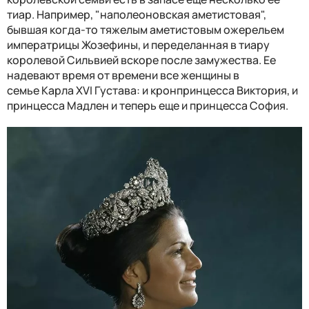
тиар. Например, "наполеоновская аметистовая",
бывшая когда-то тяжелым аметистовым ожерельем
императрицы Жозефины, и переделанная в тиару
королевой Сильвией вскоре после замужества. Ее
надевают время от времени все женщины в
семье
Карла XVI Густава: и кр
онпринцесса Виктория, и
принцесса Мадлен и теперь еще и принцесса София.