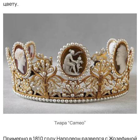
цвету.
Тиара “Cameo”
Примерно в 1810 году Наполеон развелся с Жозефиной