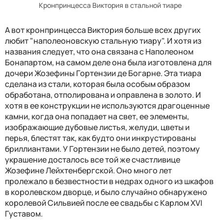
Кронпринцесса Виктория в стальной тиаре
А вот кронпринцесса Виктория больше всех других
любит "наполеоновскую стальную тиару". И хотя из
названия следует, что она связана с Наполеоном
Бонапартом, на самом деле она была изготовлена для
дочери Жозефины Гортензии де Богарне.
Эта тиара
сделана из стали, которая была особым образом
обработана, отполирована и оправлена в золото. И
хотя в ее конструкции не используются драгоценные
камни, когда она попадает на свет, ее элементы,
изображающие дубовые листья, желуди, цветы и
перья, блестят так, как будто они инкрустированы
бриллиантами. У Гортензии не было детей, поэтому
украшение досталось все той же счастливице
Жозефине Лейхтенбергской. Оно много лет
пролежало в безвестности в недрах одного из шкафов
в королевском дворце, и было случайно обнаружено
королевой Сильвией после ее свадьбы с
Карлом XVI
Густавом.