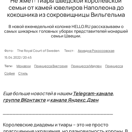
Не жмет: тиары шведской королевской
семьи от камей ювелиров Наполеона до
кокошника из сокровищницы Вильгельма
В новой еженедельной колонке HELLO.RU рассказываем о
самых шикарных головных уборах представителей монаршей
семьи Швеции.
Фото:
The Royal Court of Sweden
Текст:
Ариадна Рокоссовская
15.04.2022 / 20:45
Теги:
Монархи
Принцесса Виктория
Принцесса Мадлен
Принцесса
София
Стиль
Еще больше новостей в нашем
Telegram-канале
,
группе ВКонтакте
и
канале Яндекс.Дзен
__________________________________
Королевские диадемы и тиары – это не просто
драгоценные украшения, но разновидность короны. В