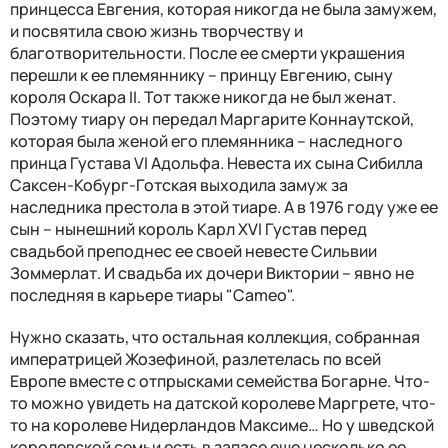
принцесса Евгения, которая никогда не была замужем,
и посвятила свою жизнь творчеству и
благотворительности. После ее смерти украшения
перешли к ее племяннику – принцу Евгению, сыну
короля Оскара II. Тот также никогда не был женат.
Поэтому тиару он передал Маргарите Коннаутской,
которая была женой его племянника – наследного
принца Густава VI Адольфа. Невеста их сына
Сибилла
Саксен-Кобург-Готская выходила замуж за
наследника престола в этой тиаре. А в 1976 году уже ее
сын – нынешний король Карл XVI Густав перед
свадьбой преподнес ее своей невесте Сильвии
Зоммерлат. И свадьба их дочери Виктории – явно не
последняя в карьере
тиары "Cameo".
Нужно сказать, что остальная коллекция, собранная
императрицей Жозефиной, разлетелась по всей
Европе вместе с отпрысками семейства Богарне. Что-
то можно увидеть на датской королеве Маргрете, что-
то на королеве Нидерландов Максиме… Но у шведской
королевской семьи есть в запасе еще несколько ее