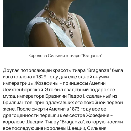
Королева Сильвия в тиаре “Braganza”
Другая потрясающей красоты тиара “Braganza” была
изготовлена в 1829 году для еще одной внучки
императрицы Жозефины – принцессы Амелии
Лейхтенбергской. Это был свадебный подарок ее
мужа, императора Бразилии Педро I, сделанный из
бриллиантов, принадлежавших его покойной первой
жене. После смерти Амелии в 1873 году все ее
драгоценности перешли к ее сестре Жозефине –
королеве Швеции. Тиару “Braganza”, которую носили
все последующие королевы Швеции, Сильвия