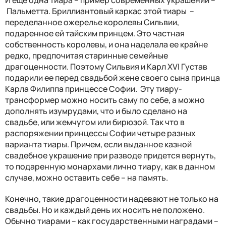
И еще одна тиара – пример современных украшений –
Пальметта. Бриллиантовый каркас этой тиары –
переделанное ожерелье королевы Сильвии,
подаренное ей тайским принцем. Это частная
собственность королевы, и она наделала ее крайне
редко, предпочитая старинные семейные
драгоценности. Поэтому Сильвия и
Карл XVI Густав
подарили ее перед свадьбой ж
ене своего сына принца
Карла Филиппа принцессе Софии. Эту тиару-
трансформер можно носить саму по себе, а можно
дополнять изумрудами, что и было сделано на
свадьбе, или жемчугом или бирюзой. Так что в
распоряжении принцессы Софии четыре разных
варианта тиары.
Причем, если выданное казной
свадебное украшение при разводе придется вернуть,
то подаренную монархами лично тиару, как в данном
случае, можно оставить себе – на память.
Конечно, такие драгоценности надевают не только на
свадьбы. Но и каждый день их носить не положено.
Обычно тиарами – как государственными наградами –