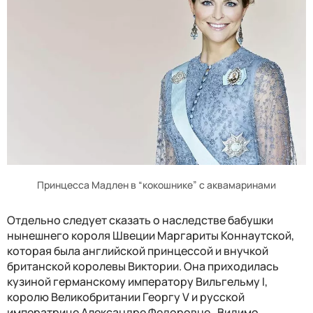
Принцесса Мадлен в “кокошнике” с аквамаринами
Отдельно следует сказать о наследстве бабушки
нынешнего короля Швеции Маргариты Коннаутской,
которая была английской принцессой и внучкой
британской королевы Виктории. Она приходилась
кузиной германскому императору Вильгельму I,
королю Великобритании Георгу V и русской
императрице Александре Федоровне. Видимо,