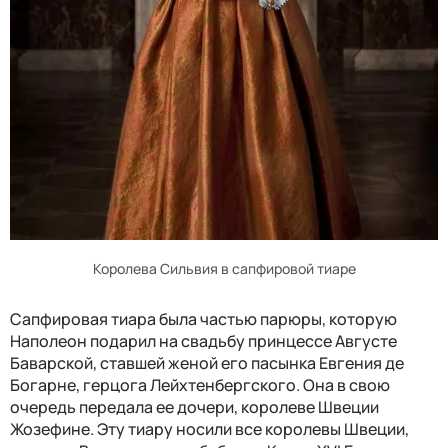
Королева Сильвия в сапфировой тиаре
Сапфировая тиара была частью парюры, которую
Наполеон подарил на свадьбу принцессе Августе
Баварской, ставшей женой его пасынка Евгения де
Богарне, герцога Лейхтенбергского. Она в свою
очередь передала ее дочери, королеве Швеции
Жозефине. Эту тиару носили все королевы Швеции,