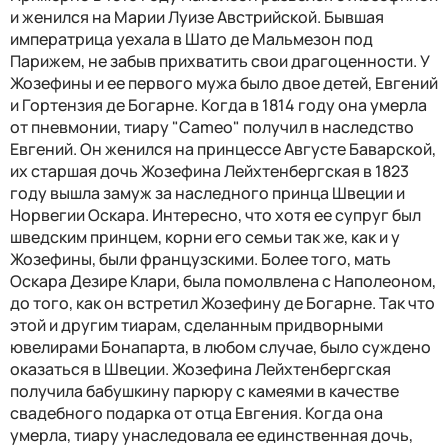
и женился на Марии Луизе Австрийской. Бывшая
императрица уехала в Шато де Мальмезон под
Парижем, не забыв прихватить свои драгоценности. У
Жозефины и ее первого мужа было двое детей, Евгений
и Гортензия де Богарне. Когда в 1814 году она умерла
от пневмонии, тиару "Cameo" получил в наследство
Евгений. Он женился на принцессе Августе Баварской,
их старшая дочь Жозефина Лейхтенбергская в 1823
году вышла замуж за наследного принца Швеции и
Норвегии Оскара. Интересно, что хотя ее супруг был
шведским принцем, корни его семьи так же, как и у
Жозефины, были французскими. Более того, мать
Оскара Дезире Клари, была помолвлена ​​с Наполеоном,
до того, как он встретил Жозефину де Богарне. Так что
этой и другим тиарам, сделанным придворными
ювелирами Бонапарта, в любом случае, было суждено
оказаться в Швеции. Жозефина Лейхтенбергская
получила бабушкину парюру с камеями в качестве
свадебного подарка от отца Евгения. Когда она
умерла, тиару унаследовала ее единственная дочь,