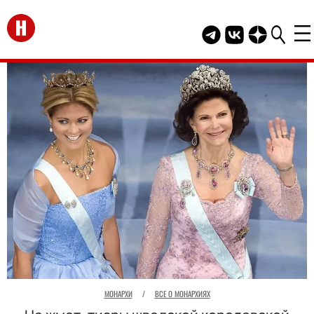
Перейти на главную
Telegram канал HEL
Группа HELLO В
Канал HELLO
МОНАРХИ
/
ВСЕ О МОНАРХИЯХ