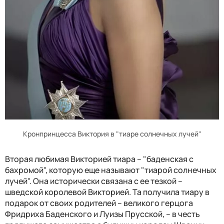
Кронпринцесса Виктория в "тиаре солнечных лучей"
Вторая любимая Викторией тиара – "баденская с
бахромой", которую еще называют "тиарой солнечных
лучей". Она исторически связана с ее тезкой –
шведской королевой Викторией. Та получила тиару в
подарок от своих родителей – великого герцога
Фридриха Баденского и Луизы Прусской, – в честь