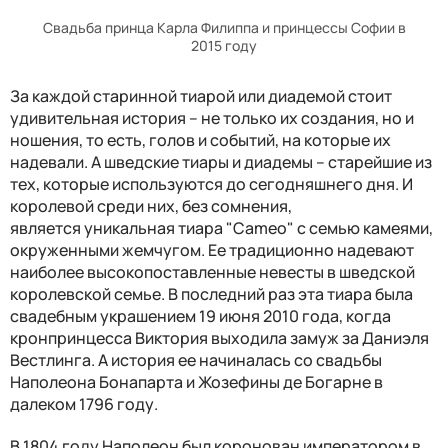
Свадьба принца Карла Филиппа и принцессы Софии в
2015 году
За каждой старинной тиарой или диадемой стоит
удивительная история – не только их создания, но и
ношения, то есть, голов и событий, на которые их
надевали. А шведские тиары и диадемы – старейшие из
тех, которые используются до сегодняшнего дня. И
королевой среди них, без сомнения,
является
уникальная
тиара "Cameo" с
семью камеями,
окруженными жемчугом.
Ее традиционно надевают
наиболее высокопоставленные невесты в шведской
королевской семье. В последний раз эта тиара была
свадебным украшением 19 июня 2010 года, когда
кронпринцесса Виктория выходила замуж за Даниэля
Вестлинга. А история ее начиналась со свадьбы
Наполеона Бонапарта и Жозефины де
Богарне в
далеком 1796 году
.
В 1804 году Наполеон был коронован императором в