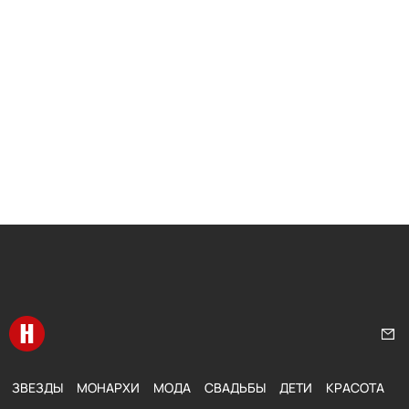
Перейти на главную
Нап
ЗВЕЗДЫ
МОНАРХИ
МОДА
СВАДЬБЫ
ДЕТИ
КРАСОТА