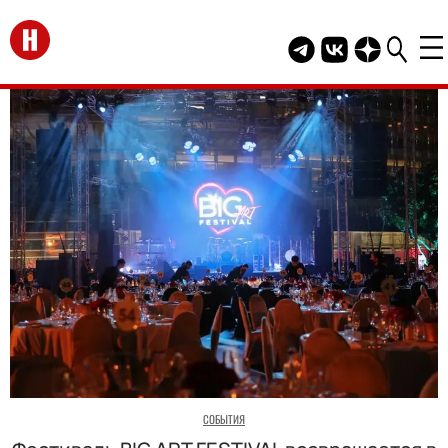
Перейти на главную
Telegram канал HEL
Группа HELLO В
Канал HELLO
СОБЫТИЯ