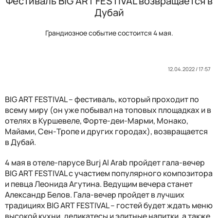
Фестиваль BIG ART FESTIVAL возвращается в
Дубай
Грандиозное событие состоится 4 мая.
12.04.2022 / 17:57
BIG ART FESTIVAL – фестиваль, который проходит по
всему миру (он уже побывал на топовых площадках и в
отелях в Куршевеле, Форте-деи-Марми, Монако,
Майами, Сен-Тропе и других городах), возвращается
в Дубай.
4 мая в отеле-парусе Burj Al Arab пройдет гала-вечер
BIG ART FESTIVAL с участием популярного композитора
и певца Леонида Агутина. Ведущим вечера станет
Александр Белов. Гала-вечер пройдет в лучших
традициях BIG ART FESTIVAL – гостей будет ждать меню
высокой кухни, деликатесы и элитные напитки, а также