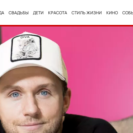
ДА
СВАДЬБЫ
ДЕТИ
КРАСОТА
СТИЛЬ ЖИЗНИ
КИНО
СОБ