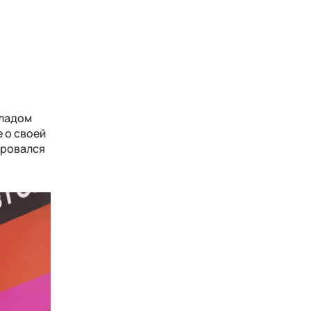
Владом
 о своей
ировался