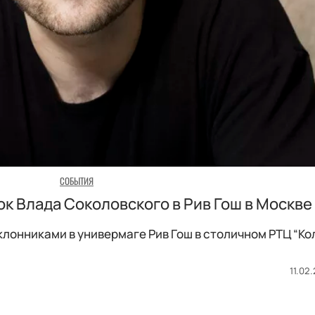
СОБЫТИЯ
ок Влада Соколовского в Рив Гош в Москве
клонниками в универмаге Рив Гош в столичном РТЦ “Ко
11.02.