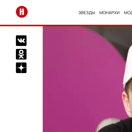
Перейти на главную
ЗВЕЗДЫ
МОНАРХИ
МО
Поделиться Вконтакте
Поделиться в Одноклассниках
Подписаться на нас в Дзен