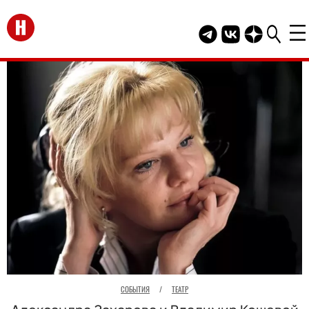
Перейти на главную
Telegram канал HEL
Группа HELLO В
Канал HELLO
СОБЫТИЯ
/
ТЕАТР