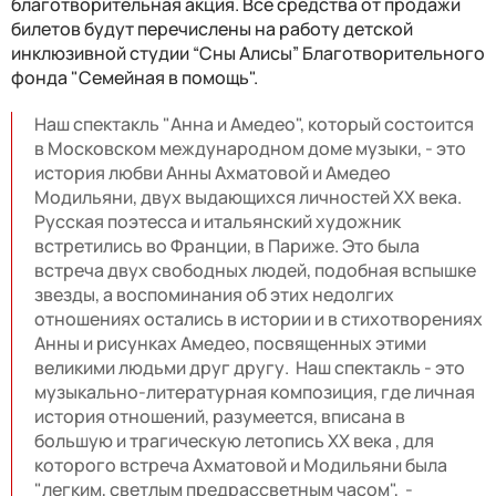
благотворительная акция. Все средства от продажи
билетов будут перечислены на работу детской
инклюзивной студии “Сны Алисы” Благотворительного
фонда "Семейная в помощь".
Наш спектакль "Анна и Амедео", который состоится
в Московском международном доме музыки, - это
история любви Анны Ахматовой и Амедео
Модильяни, двух выдающихся личностей ХХ века.
Русская поэтесса и итальянский художник
встретились во Франции, в Париже. Это была
встреча двух свободных людей, подобная вспышке
звезды, а воспоминания об этих недолгих
отношениях остались в истории и в стихотворениях
Анны и рисунках Амедео, посвященных этими
великими людьми друг другу. Наш спектакль - это
музыкально-литературная композиция, где личная
история отношений, разумеется, вписана в
большую и трагическую летопись ХХ века , для
которого встреча Ахматовой и Модильяни была
"легким, светлым предрассветным часом", -