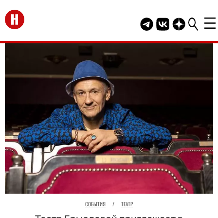
Перейти на главную
Telegram канал HEL
Группа HELLO В
Канал HELLO
СОБЫТИЯ
/
ТЕАТР