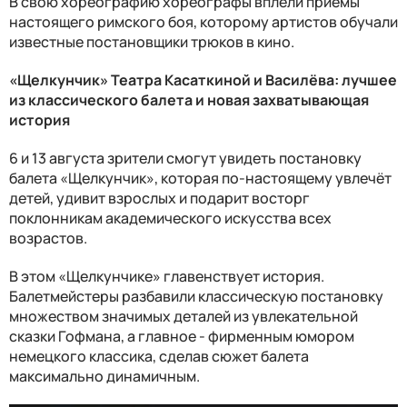
В свою хореографию хореографы вплели приёмы
настоящего римского боя, которому артистов обучали
известные постановщики трюков в кино.
«Щелкунчик» Театра Касаткиной и Василёва: лучшее
из классического балета и новая захватывающая
история
6 и 13 августа зрители смогут увидеть постановку
балета «Щелкунчик», которая по-настоящему увлечёт
детей, удивит взрослых и подарит восторг
поклонникам академического искусства всех
возрастов.
В этом «Щелкунчике» главенствует история.
Балетмейстеры разбавили классическую постановку
множеством значимых деталей из увлекательной
сказки Гофмана, а главное - фирменным юмором
немецкого классика, сделав сюжет балета
максимально динамичным.