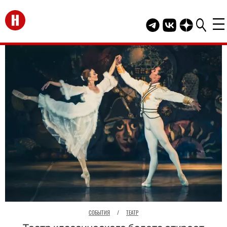
Перейти на главную
Telegram канал HEL
Группа HELLO В
Канал HELLO
СОБЫТИЯ
/
ТЕАТР