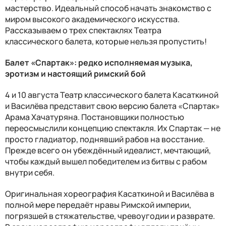
мастерство. Идеальный способ начать знакомство с
миром высокого академического искусства.
Рассказываем о трех спектаклях Театра
классического балета, которые нельзя пропустить!
Балет «Спартак»: редко исполняемая музыка,
эротизм и настоящий римский бой
4 и 10 августа Театр классического балета Касаткиной
и Василёва представит свою версию балета «Спартак»
Арама Хачатуряна. Постановщики полностью
переосмыслили концепцию спектакля. Их Спартак — не
просто гладиатор, поднявший рабов на восстание.
Прежде всего он убеждённый идеалист, мечтающий,
чтобы каждый вышел победителем из битвы с рабом
внутри себя.
Оригинальная хореография Касаткиной и Василёва в
полной мере передаёт нравы Римской империи,
погрязшей в стяжательстве, чревоугодии и разврате.