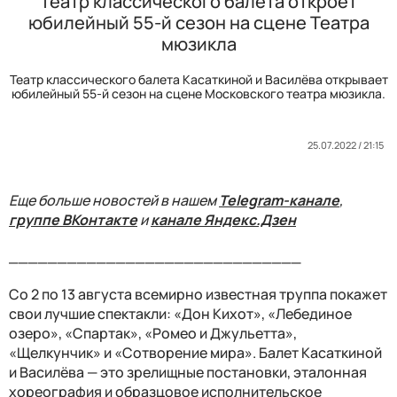
Театр классического балета откроет
юбилейный 55-й сезон на сцене Театра
мюзикла
Театр классического балета Касаткиной и Василёва открывает
юбилейный 55-й сезон на сцене Московского театра мюзикла.
25.07.2022 / 21:15
Еще больше новостей в нашем
Telegram-канале
,
группе ВКонтакте
и
канале Яндекс.Дзен
______________________________
Со 2 по 13 августа всемирно известная труппа покажет
свои лучшие спектакли: «Дон Кихот», «Лебединое
озеро», «Спартак», «Ромео и Джульетта»,
«Щелкунчик» и «Сотворение мира». Балет Касаткиной
и Василёва — это зрелищные постановки, эталонная
хореография и образцовое исполнительское