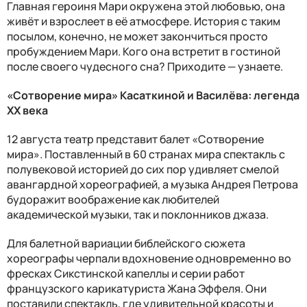
Главная героиня Мари окружена этой любовью, она
живёт и взрослеет в её атмосфере. История с таким
посылом, конечно, не может закончиться просто
пробуждением Мари. Кого она встретит в гостиной
после своего чудесного сна? Приходите — узнаете.
«Сотворение мира» Касаткиной и Василёва: легенда
XX века
12 августа театр представит балет «Сотворение
мира». Поставленный в 60 странах мира спектакль с
полувековой историей до сих пор удивляет смелой
авангардной хореографией, а музыка Андрея Петрова
будоражит воображение как любителей
академической музыки, так и поклонников джаза.
Для балетной вариации библейского сюжета
хореографы черпали вдохновение одновременно во
фресках Сикстинской капеллы и серии работ
французского карикатуриста Жана Эффеля. Они
поставили спектакль, где удивительной красоты и