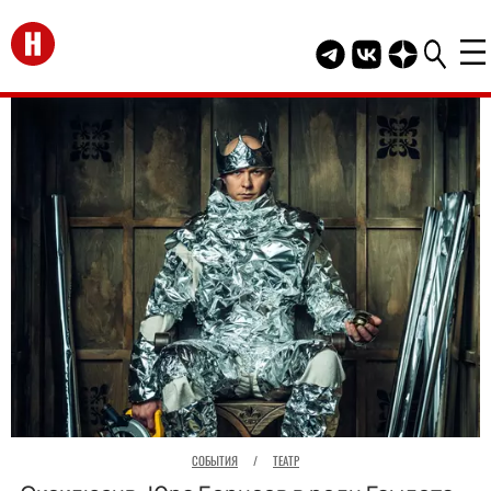
Перейти на главную
Telegram канал HEL
Группа HELLO В
Канал HELLO
СОБЫТИЯ
/
ТЕАТР