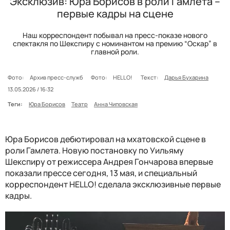
Эксклюзив: Юра Борисов в роли Гамлета –
первые кадры на сцене
Наш корреспондент побывал на пресс-показе нового
спектакля по Шекспиру с номинантом на премию “Оскар” в
главной роли.
Фото:
Архив пресс-служб
Фото:
HELLO!
Текст:
Дарья Бухарина
13.05.2026 / 16:32
Теги:
Юра Борисов
Театр
Анна Чиповская
Юра Борисов дебютировал на мхатовской сцене в
роли Гамлета. Новую постановку по Уильяму
Шекспиру от режиссера Андрея Гончарова впервые
показали прессе сегодня, 13 мая, и специальный
корреспондент HELLO! сделала эксклюзивные первые
кадры.