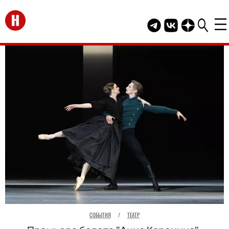
Перейти на главную
Telegram канал HEL
Группа HELLO В
Канал HELLO
СОБЫТИЯ
/
ТЕАТР