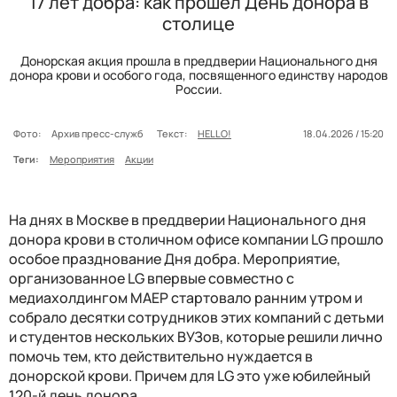
17 лет добра: как прошел День донора в
столице
Донорская акция прошла в преддверии Национального дня
донора крови и особого года, посвященного единству народов
России.
Фото:
Архив пресс-служб
Текст:
HELLO!
18.04.2026 / 15:20
Теги:
Мероприятия
Акции
На днях в Москве в преддверии Национального дня
донора крови в столичном офисе компании LG прошло
особое празднование Дня добра. Мероприятие,
организованное LG впервые совместно с
медиахолдингом МАЕР стартовало ранним утром и
собрало десятки сотрудников этих компаний с детьми
и студентов нескольких ВУЗов, которые решили лично
помочь тем, кто действительно нуждается в
донорской крови. Причем для LG это уже юбилейный
120-й день донора.