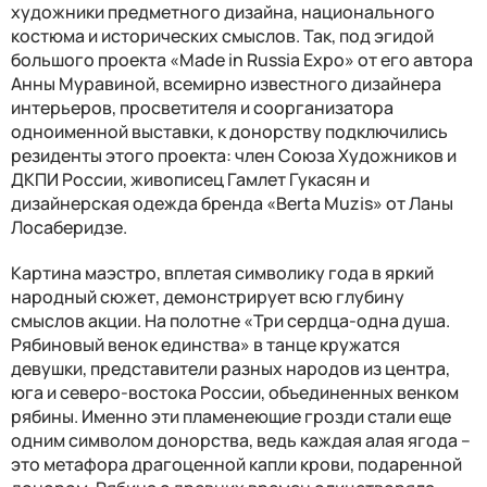
художники предметного дизайна, национального
костюма и исторических смыслов. Так, под эгидой
большого проекта «Made in Russia
Expo
» от его автора
Анны Муравиной, всемирно известного дизайнера
интерьеров, просветителя и соорганизатора
одноименной выставки, к донорству подключились
резиденты этого проекта: член Союза Художников и
ДКПИ России, живописец Гамлет Гукасян и
дизайнерская одежда бренда «Berta Muzis» от Ланы
Лосаберидзе.
Картина маэстро, вплетая символику года в яркий
народный сюжет, демонстрирует всю глубину
смыслов акции. На полотне «Три сердца-одна душа.
Рябиновый венок единства» в танце кружатся
девушки, представители разных народов из центра,
юга и северо-востока России, объединенных венком
рябины. Именно эти пламенеющие грозди стали еще
одним символом донорства, ведь каждая алая ягода –
это метафора драгоценной капли крови, подаренной