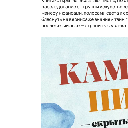
Книга-открытие. Все знают Моне, но о
расследование от группы искусствовед
манеру нюансами, полосами света и с
блеснуть на вернисаже знанием тайн г
после серии эссе — страницы с увлек