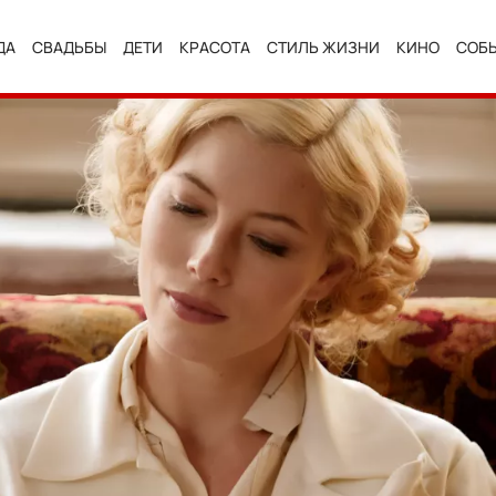
ДА
СВАДЬБЫ
ДЕТИ
КРАСОТА
СТИЛЬ ЖИЗНИ
КИНО
СОБ