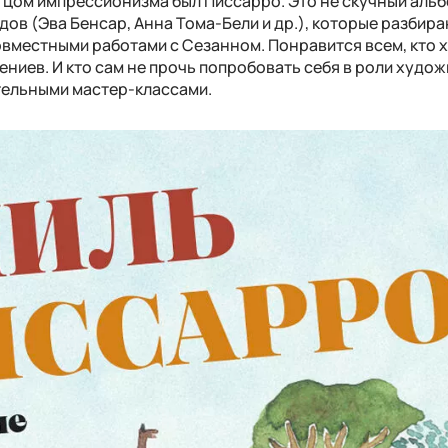
тцом импрессионизма был Писсарро. Это не скучный альб
ов (Эва Бенсар, Анна Тома-Бели и др.), которые разбира
овместными работами с Сезанном. Понравится всем, кто 
ениев. И кто сам не прочь попробовать себя в роли худож
ательными мастер-классами.