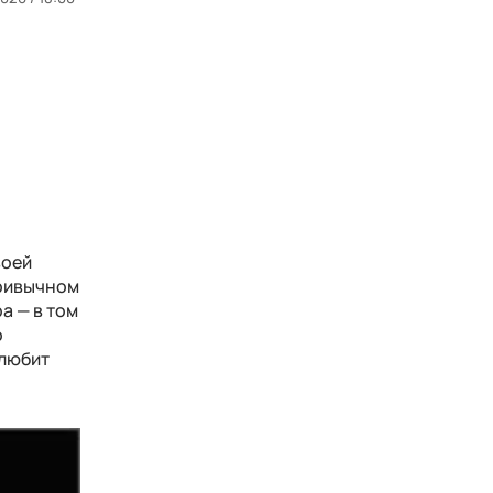
воей
привычном
а — в том
о
 любит