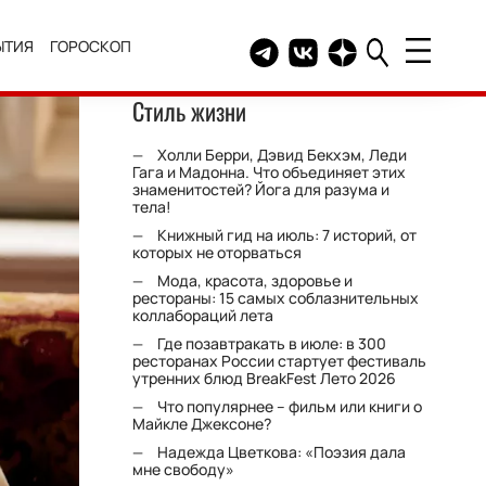
ЫТИЯ
ГОРОСКОП
Telegram канал HELLO
Группа HELLO Вконтакт
Канал HELLO в Дзе
Стиль жизни
Холли Берри, Дэвид Бекхэм, Леди
Гага и Мадонна. Что объединяет этих
знаменитостей? Йога для разума и
тела!
Книжный гид на июль: 7 историй, от
которых не оторваться
Мода, красота, здоровье и
рестораны: 15 самых соблазнительных
коллабораций лета
Где позавтракать в июле: в 300
ресторанах России стартует фестиваль
утренних блюд BreakFest Лето 2026
Что популярнее – фильм или книги о
Майкле Джексоне?
Надежда Цветкова: «Поэзия дала
мне свободу»