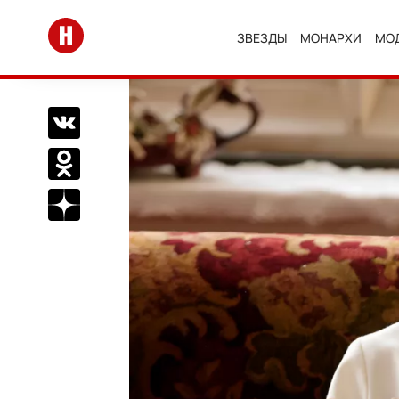
Перейти на главную
ЗВЕЗДЫ
МОНАРХИ
МО
Поделиться Вконтакте
Поделиться в Одноклассниках
Подписаться на нас в Дзен