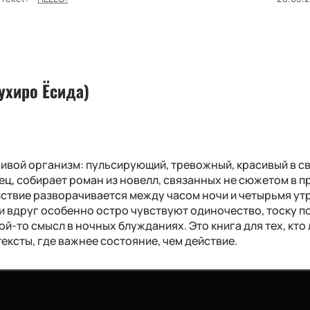
ухиро Ёсида)
 живой организм: пульсирующий, тревожный, красивый в с
ец, собирает роман из новелл, связанных не сюжетом в 
ствие разворачивается между часом ночи и четырьмя утр
и вдруг особенно остро чувствуют одиночество, тоску п
ой-то смысл в ночных блужданиях. Это книга для тех, кто
ексты, где важнее состояние, чем действие.