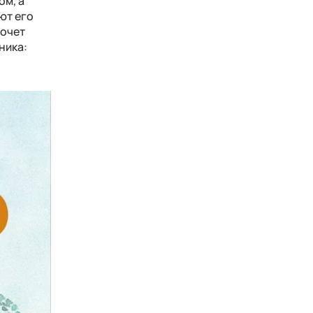
ом, а
ют его
хочет
ника: