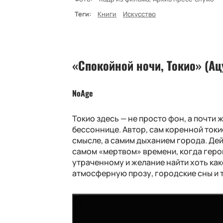
Теги:
Книги
Искусство
«Спокойной ночи, Токио» (Ац
NoAge
Токио здесь — не просто фон, а почти
бессоннице. Автор, сам коренной токи
смысле, а самим дыханием города. Дей
самом «мертвом» времени, когда геро
утраченному и желание найти хоть как
атмосферную прозу, городские сны и т