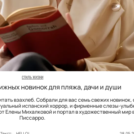
СТИЛЬ ЖИЗНИ
нижных новинок для пляжа, дачи и души
читать взахлеб. Собрали для вас семь свежих новинок,
ктуальный испанский хоррор, и фирменные слезы-улыб
 от Елены Михалковой и портал в художественный мир 
Писсарро.
Текст:
HELLO!
28.05.2