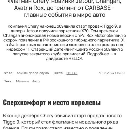
Флагман Chery, новинки Jetour, Changan,
Avatr и Rox, детейлинг от CARBASE –
главные события в мире авто
Компания Chery наконец объявила старт продаж Tiggo 9, а
дилеры Jetour получили паркетники X70. Тем временем
Changan анонсировал новые версии Uni-V, Rox Motor объявил о
скором появлении в РФ роскошного гибридного паркетника 01,
а Avatr раскрыл характеристики люксового электрокара под
индексом 11. Старейший детейлинг-центр России объявил о
запуске закрытого клуба привилегий. Подробнее — в
дайджесте HELLO!.
Фото:
Архивы пресс-служб
Текст:
HELLO!
30.12.2024 / 16:00
Теги:
Машины
Авто
Сверхкомфорт и место королевы
В конце декабря Chery объявил старт продаж нового
Tiggo 9, который стал флагманом модельного ряда
бренда. Почти сразу стало известно о появлении