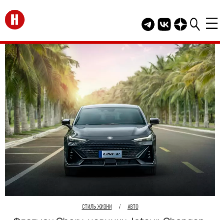
Перейти на главную
Telegram канал HEL
Группа HELLO В
Канал HELLO
СТИЛЬ ЖИЗНИ
/
АВТО