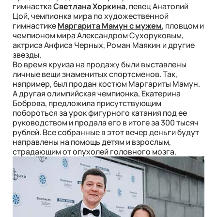
гимнастка
Светлана Хоркина
, певец Анатолий
Цой, чемпионка мира по художественной
гимнастике
Маргарита Мамун с мужем
, пловцом и
чемпионом мира Александром Сухоруковым,
актриса Анфиса Черных, Роман Маякин и другие
звезды.
Во время круиза на продажу были выставлены
личные вещи знаменитых спортсменов. Так,
например, был продан костюм Маргариты Мамун.
А другая олимпийская чемпионка, Екатерина
Боброва, предложила присутствующим
побороться за урок фигурного катания под ее
руководством и продала его в итоге за 300 тысяч
рублей. Все собранные в этот вечер деньги будут
направлены на помощь
детям и взрослым,
страдающим от опухолей головного мозга.