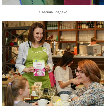
Эвелина Бледанс