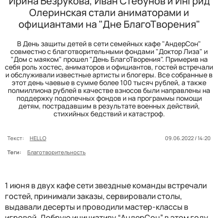
Ирина Безрукова, Иван Стебунов и Ингрид
Олеринская стали аниматорами и
официантами на "Дне БлагоТворения"
В День защиты детей в сети семейных кафе "АндерСон"
совместно с благотворительными фондами "Доктор Лиза" и
"Дом с маяком" прошел "День БлагоТворения". Примерив на
себя роль хостес, аниматоров и официантов, гостей встречали
и обслуживали известные артисты и блогеры. Все собранные в
этот день чаевые в сумме более 100 тысяч рублей, а также
полмиллиона рублей в качестве взносов были направлены на
поддержку подопечных фондов и на программы помощи
детям, пострадавшим в результате военных действий,
стихийных бедствий и катастроф.
Текст:
HELLO
09.06.2022 / 14:20
Теги:
Благотворительность
1 июня в двух кафе сети звездные команды встречали
гостей, принимали заказы, сервировали столы,
выдавали десерты и проводили мастер-классы в
игровой. Добрую инициативу “АндерСон” в этом году