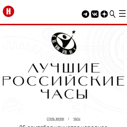
Перейти на главную
Telegram канал HEL
Группа HELLO В
Канал HELLO
СТИЛЬ ЖИЗНИ
/
ЧАСЫ