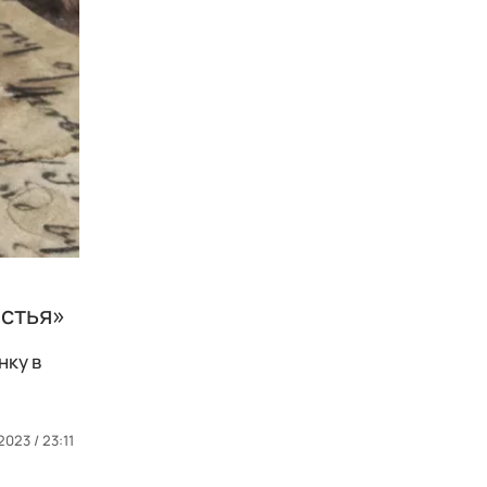
ястья»
нку в
023 / 23:11