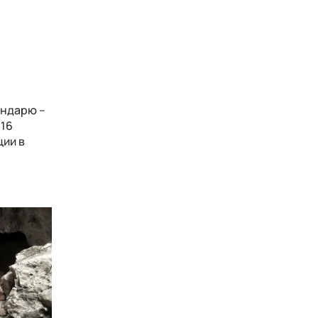
ендарю –
 16
ции в