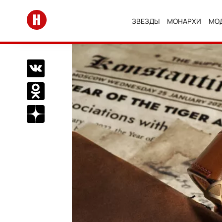
Перейти на главную
ЗВЕЗДЫ
МОНАРХИ
МО
Поделиться Вконтакте
Поделиться в Одноклассниках
Подписаться на нас в Дзен