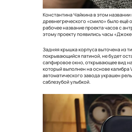
Константина Чайкина в этом названии
древнегреческого «смило» было ещё од
рабочее название проекта часов с ан
этому проекту появились часы «Джоке
Задняя крышка корпуса выточена из т
покрывающийся патиной, не будет оста
сапфировое окно, открывающее вид на
который выполнен на основе калибра 
автоматического завода украшен рел
саблезубой улыбкой.