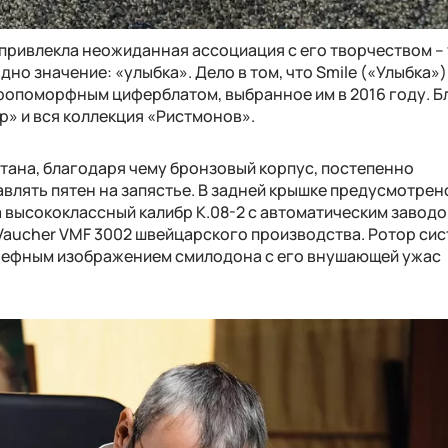
 привлекла неожиданная ассоциация с его творчеством – 
но значение: «улыбка». Дело в том, что Smile («Улыбка»)
тропоморфным циферблатом, выбранное им в 2016 году. 
р» и вся коллекция «Ристмонов».
итана, благодаря чему бронзовый корпус, постепенно
влять пятен на запястье. В задней крышке предусмотрен
 высококлассный калибр K.08-2 с автоматическим заводо
Vaucher VMF 3002 швейцарского производства. Ротор си
ьефным изображением смилодона с его внушающей ужас