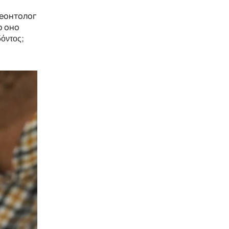
леонтолог
о оно
όντος;