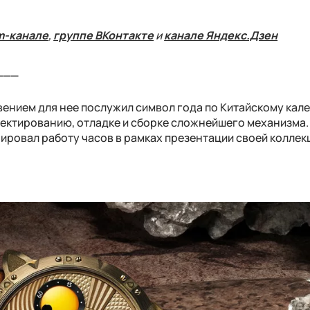
m-канале
,
группе ВКонтакте
и
канале Яндекс.Дзен
___
вением для нее послужил символ года по Китайскому кал
роектированию, отладке и сборке сложнейшего механизма.
ровал работу часов в рамках презентации своей коллек