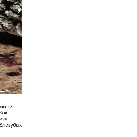
емится
Как
иза,
аблезубых