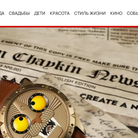
ДА
СВАДЬБЫ
ДЕТИ
КРАСОТА
СТИЛЬ ЖИЗНИ
КИНО
СОБ