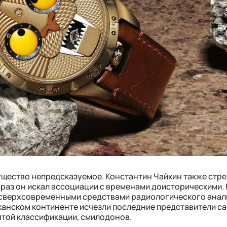
существо непредсказуемое. Константин Чайкин также стр
й раз он искал ассоциации с временами доисторическими. 
сверхсовременными средствами радиологического анал
иканском континенте исчезли последние представители с
ятой классификации, смилодонов.