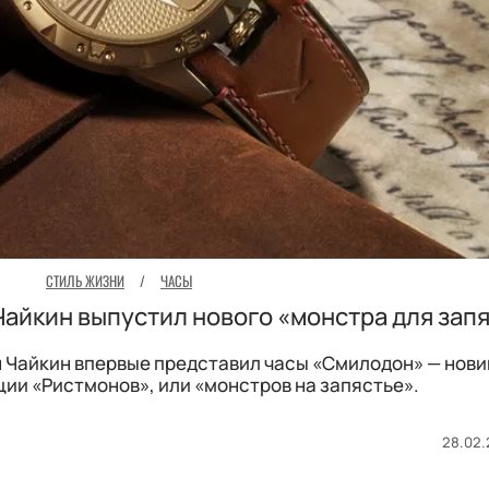
СТИЛЬ ЖИЗНИ
/
ЧАСЫ
айкин выпустил нового «монстра для зап
н Чайкин впервые представил часы «Смилодон» — нови
ии «Ристмонов», или «монстров на запястье».
28.02.2