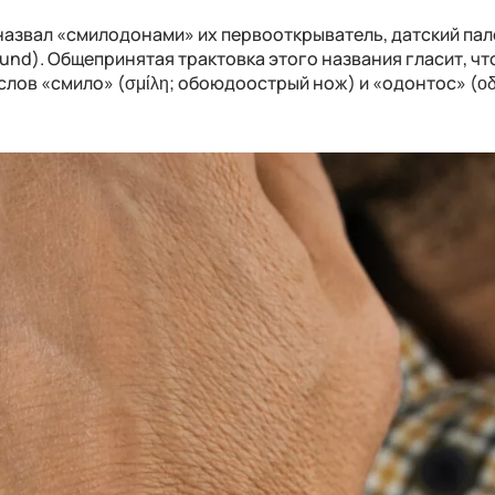
 назвал «смилодонами» их первооткрыватель, датский па
Lund). Общепринятая трактовка этого названия гласит, чт
лов «смило» (σμίλη; обоюдоострый нож) и «одонтос» (οδ