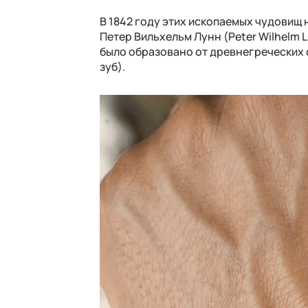
В 1842 году этих ископаемых чудовищ
Петер Вильхельм Лунн (Peter Wilhelm 
было образовано от древнегреческих с
зуб).