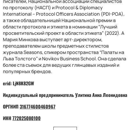
писателей, Национальной ассоциации специалистов
по протоколу (НАСП) и Protocol & Diplomacy
International – Protocol Officers Association (PDI-POA),
а также обладательницей Национальной премии в
области протокола и этикета в номинации “Лучший
просветительский проект в области этикета” (2022). А
Мария Минкова выступает арт-директором,
преподавателем школы предметных стилистов
журнала Seasons, спикером пространства “Палаты на
Льва Толстого” и Novikov Business School. Она сделала
более ста съемок для ведущих глянцевых изданий и
популярных брендов.
erid: LjN8K82GW
Индивидуальный предприниматель Улитина Анна Леонидовна
ОРГНИП
316774600460967
ИНН
772025080100