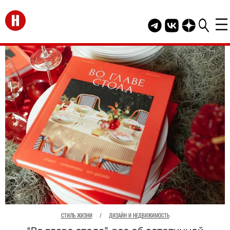
Перейти на главную
Telegram канал HEL
Группа HELLO В
Канал HELLO
СТИЛЬ ЖИЗНИ
/
ДИЗАЙН И НЕДВИЖИМОСТЬ