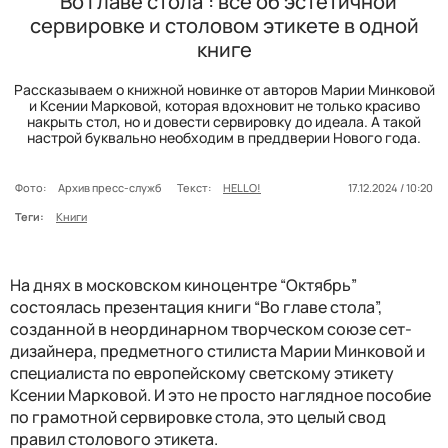
“Во главе стола”: все об эстетичной
сервировке и столовом этикете в одной
книге
Рассказываем о книжной новинке от авторов Марии Минковой
и Ксении Марковой, которая вдохновит не только красиво
накрыть стол, но и довести сервировку до идеала. А такой
настрой буквально необходим в преддверии Нового года.
Фото:
Архив пресс-служб
Текст:
HELLO!
17.12.2024 / 10:20
Теги:
Книги
На днях в московском киноцентре “Октябрь”
состоялась презентация книги “Во главе стола”,
созданной в неординарном творческом союзе сет-
дизайнера, предметного стилиста Марии Минковой и
специалиста по европейскому светскому этикету
Ксении Марковой. И это не просто наглядное пособие
по грамотной сервировке стола, это целый свод
правил столового этикета.