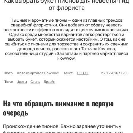
Как выбрать букет пионов для невесты: гид
от флориста
Пышные и ароматные пионы — один из главных трендов
свадебной флористики. Они добавляют образу невесты
элегантности и эффектно выглядят в цветочных композициях.
Однако среди множества вариантов легко растеряться и
выбрать букет, который окажется нестойким. О том, как не
ошибиться с пионами для торжества и сохранить их свежими
до конца вечера, рассказывает Татьяна Кочнева,
основательница студий «Зацветай» и партнер маркетплейса
Flowwow.
Фото:
Фото из архивов Flowwow
Текст:
HELLO!
26.05.2026 / 15:00
Теги:
Цветы
Стиль
Дизайн
На что обращать внимание в первую
очередь
Происхождение пионов. Важно заранее уточнить у
флориста, откуда пришла поставка цветов, ведь это