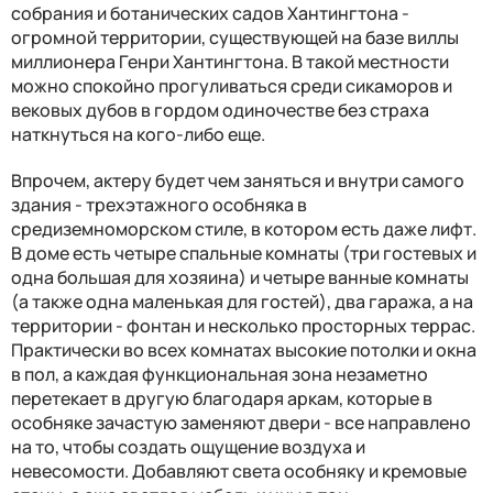
собрания и ботанических садов Хантингтона -
огромной территории, существующей на базе виллы
миллионера Генри Хантингтона. В такой местности
можно спокойно прогуливаться среди сикаморов и
вековых дубов в гордом одиночестве без страха
наткнуться на кого-либо еще.
Впрочем, актеру будет чем заняться и внутри самого
здания - трехэтажного особняка в
средиземноморском стиле, в котором есть даже лифт.
В доме есть четыре спальные комнаты (три гостевых и
одна большая для хозяина) и четыре ванные комнаты
(а также одна маленькая для гостей), два гаража, а на
территории - фонтан и несколько просторных террас.
Практически во всех комнатах высокие потолки и окна
в пол, а каждая функциональная зона незаметно
перетекает в другую благодаря аркам, которые в
особняке зачастую заменяют двери - все направлено
на то, чтобы создать ощущение воздуха и
невесомости. Добавляют света особняку и кремовые