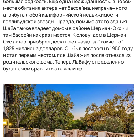
большая редкость. Еще одна неожиданность: в новом
месте обитания актера нет бассейна, непременного
атрибута любой калифорнийской недвижимости
голливудской звезды. Правда, помимо этого здания
Шайа также владеет домом в районе Шерман-Окс - и
там бассейн как раз имеется. К слову, дом в Шерман-
Окс актер приобрел десять лет назад за "какие-то"
1,825 миллиона долларов. Он был построен в 1950 году
и стал первым местом, где Шайа жил после отъезда из
родительского дома. Теперь ЛаБафу определенно
будет с чем сравнить это жилище.