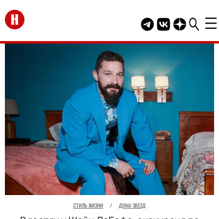
Перейти на главную
Telegram канал HEL
Группа HELLO В
Канал HELLO
СТИЛЬ ЖИЗНИ
/
ДОМА ЗВЕЗД