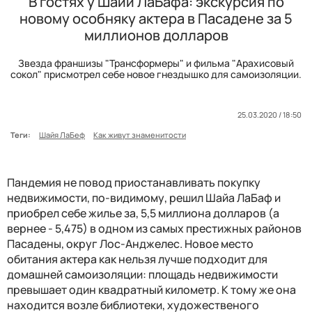
В гостях у Шайи ЛаБафа: экскурсия по
новому особняку актера в Пасадене за 5
миллионов долларов
Звезда франшизы "Трансформеры" и фильма "Арахисовый
сокол" присмотрел себе новое гнездышко для самоизоляции.
25.03.2020 / 18:50
Теги:
Шайя ЛаБеф
Как живут знаменитости
Пандемия не повод приостанавливать покупку
недвижимости, по-видимому, решил Шайа ЛаБаф и
приобрел себе жилье за, 5,5 миллиона долларов (а
вернее - 5,475) в одном из самых престижных районов
Пасадены, округ Лос-Анджелес. Новое место
обитания актера как нельзя лучше подходит для
домашней самоизоляции: площадь недвижимости
превышает один квадратный километр. К тому же она
находится возле библиотеки, художественого