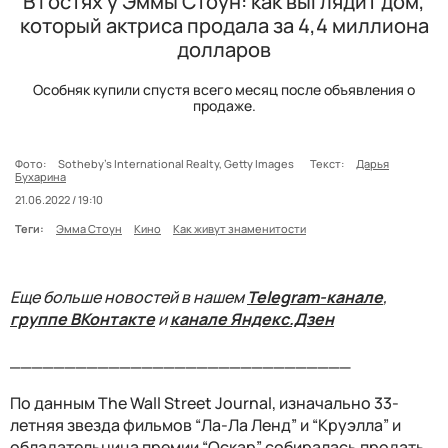
В гостях у Эммы Стоун: как выглядит дом,
который актриса продала за 4,4 миллиона
долларов
Особняк купили спустя всего месяц после объявления о
продаже.
Фото:
Sotheby's International Realty, Getty Images
Текст:
Дарья
Бухарина
21.06.2022 / 19:10
Теги:
Эмма Стоун
Кино
Как живут знаменитости
Еще больше новостей в нашем
Telegram-канале
,
группе ВКонтакте
и
канале Яндекс.Дзен
_______________________________
По данным The Wall Street Journal, изначально 33-
летняя звезда фильмов “Ла-Ла Ленд” и “Круэлла” и
обладательница премии “Оскар” собиралась продать