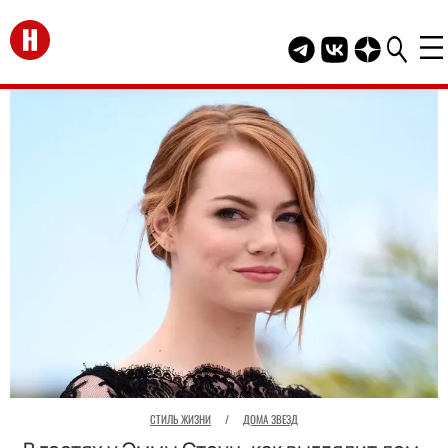
Перейти на главную
Telegram канал HEL
Группа HELLO В
Канал HELLO
СТИЛЬ ЖИЗНИ
/
ДОМА ЗВЕЗД