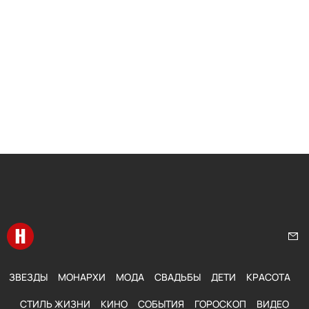
Перейти на главную
Нап
ЗВЕЗДЫ
МОНАРХИ
МОДА
СВАДЬБЫ
ДЕТИ
КРАСОТА
СТИЛЬ ЖИЗНИ
КИНО
СОБЫТИЯ
ГОРОСКОП
ВИДЕО