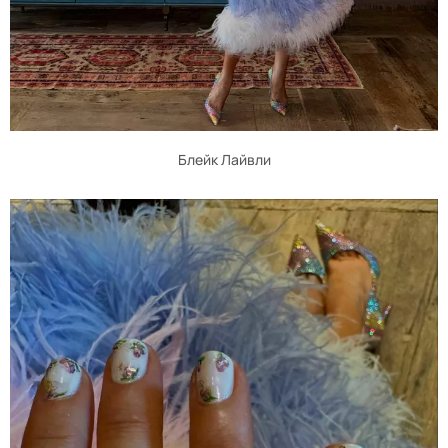
Блейк Лайвли