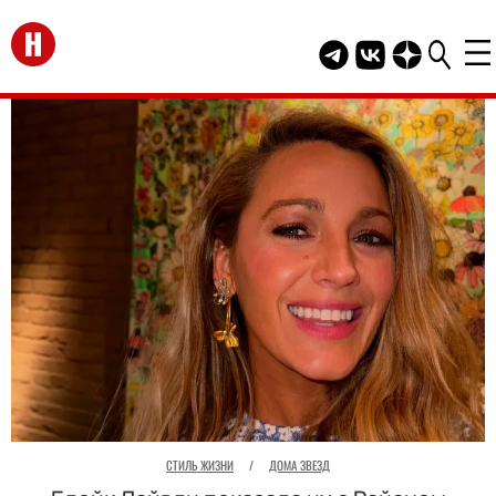
Перейти на главную
Telegram канал HEL
Группа HELLO В
Канал HELLO
СТИЛЬ ЖИЗНИ
/
ДОМА ЗВЕЗД