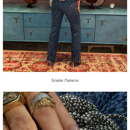
Блейк Лайвли