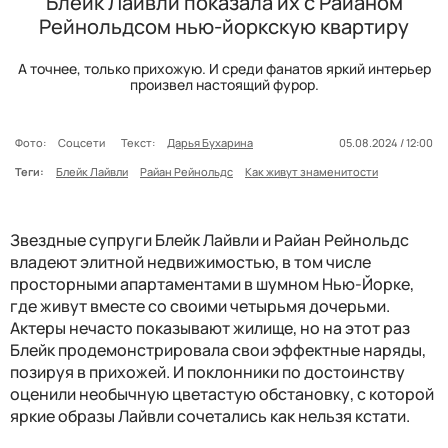
Блейк Лайвли показала их с Райаном
Рейнольдсом нью-йоркскую квартиру
А точнее, только прихожую. И среди фанатов яркий интерьер
произвел настоящий фурор.
Фото:
Соцсети
Текст:
Дарья Бухарина
05.08.2024 / 12:00
Теги:
Блейк Лайвли
Райан Рейнольдс
Как живут знаменитости
Звездные супруги Блейк Лайвли и Райан Рейнольдс
владеют элитной недвижимостью, в том числе
просторными апартаментами в шумном Нью-Йорке,
где живут вместе со своими четырьмя дочерьми.
Актеры нечасто показывают жилище, но на этот раз
Блейк продемонстрировала свои эффектные наряды,
позируя в прихожей. И поклонники по достоинству
оценили необычную цветастую обстановку, с которой
яркие образы Лайвли сочетались как нельзя кстати.