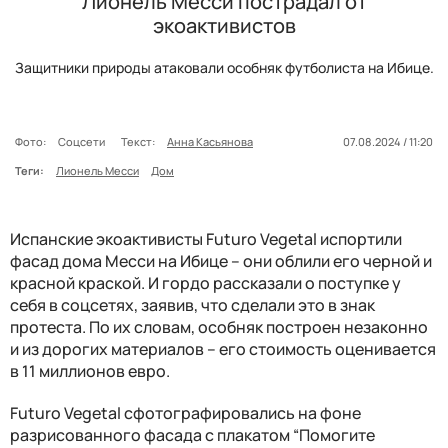
Лионель Месси пострадал от
экоактивистов
Защитники природы атаковали особняк футболиста на Ибице.
Фото:
Соцсети
Текст:
Анна Касьянова
07.08.2024 / 11:20
Теги:
Лионель Месси
Дом
Испанские экоактивисты Futuro Vegetal испортили
фасад дома Месси на Ибице – они облили его черной и
красной краской. И гордо рассказали о поступке у
себя в соцсетях, заявив, что сделали это в знак
протеста. По их словам, особняк построен незаконно
и из дорогих материалов – его стоимость оценивается
в 11 миллионов евро.
Futuro Vegetal сфотографировались на фоне
разрисованного фасада с плакатом “Помогите