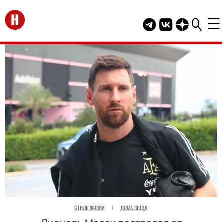
Перейти на главную
Telegram канал HEL
Группа HELLO В
Канал HELLO
СТИЛЬ ЖИЗНИ
/
ДОМА ЗВЕЗД