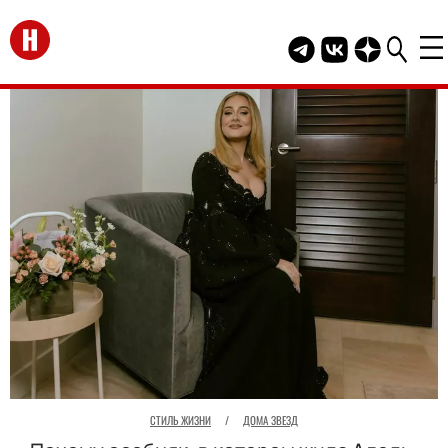
Перейти на главную
Telegram канал HEL
Группа HELLO В
Канал HELLO
СТИЛЬ ЖИЗНИ
/
ДОМА ЗВЕЗД