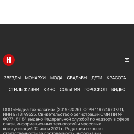
Перейти на главную
Нап
ЗВЕЗДЫ
МОНАРХИ
МОДА
СВАДЬБЫ
ДЕТИ
КРАСОТА
СТИЛЬ ЖИЗНИ
КИНО
СОБЫТИЯ
ГОРОСКОП
ВИДЕО
ООО «Медиа Технология» (2019-2026). ОГРН 1197746707311,
ИНН 9718149525. Свидетельство о регистрации СМИ ПИ №
ФС77- 81184 выдано Федеральной службой по надзору в сфере
связи, информационных технологий и массовых
коммуникаций 02 июня 2021 г. Редакция не несет
ответственности за достоверность информации,