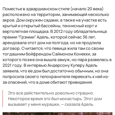
Поместье в эдвардианском стиле (начало 20 века)
расположено на территории, занимающей несколько
акров. Дом окружен садами, а также на участке есть
крытый и открытый бассейны, теннисный корт и
вертолетная площадка. В 2012 году обладательница
премии “Грэмми” Адель, которой сейчас 36 лет,
арендовала этот дом на полгода, но не продлила
договор. Считается, что певица жила там со своим
тогдашним бойфрендом Саймоном Конекки, за
которого позже она вышла замуж, но пара развелась в
2021 году. В интервью Андерсону Куперу Адель
заявила, что ее дом был достаточно обычным, но она
попросила своего телохранителя переехать к ней из-
за опасений, что в доме обитают привидения.
Это все действительно довольно страшно.
Некоторое время это был монастырь. Этот дом
вызывает у меня мурашки, — сказала Адель.