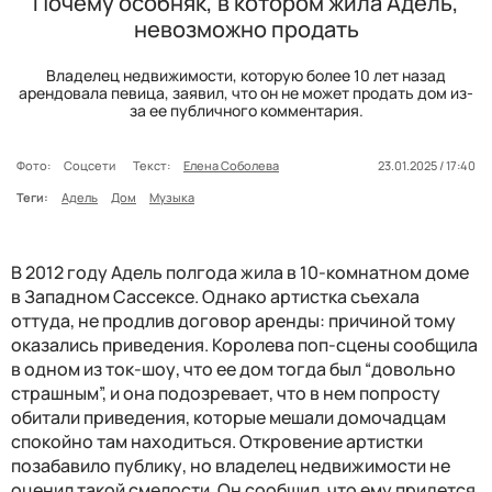
Почему особняк, в котором жила Адель,
невозможно продать
Владелец недвижимости, которую более 10 лет назад
арендовала певица, заявил, что он не может продать дом из-
за ее публичного комментария.
Фото:
Соцсети
Текст:
Елена Соболева
23.01.2025 / 17:40
Теги:
Адель
Дом
Музыка
В 2012 году Адель полгода жила в 10-комнатном доме
в Западном Сассексе. Однако артистка съехала
оттуда, не продлив договор аренды: причиной тому
оказались приведения. Королева поп-сцены сообщила
в одном из ток-шоу, что ее дом тогда был “довольно
страшным”, и она подозревает, что в нем попросту
обитали приведения, которые мешали домочадцам
спокойно там находиться. Откровение артистки
позабавило публику, но владелец недвижимости не
оценил такой смелости. Он сообщил, что ему придется