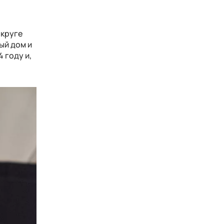
округе
ый дом и
 году и,