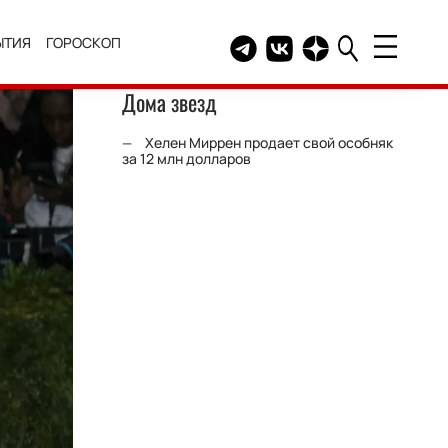
ЫТИЯ
ГОРОСКОП
Telegram канал HELLO
Группа HELLO Вконтакт
Канал HELLO в Дзе
Дома звезд
Хелен Миррен продает свой особняк
за 12 млн долларов