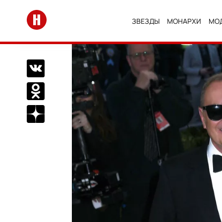
Перейти на главную
ЗВЕЗДЫ
МОНАРХИ
МО
Поделиться Вконтакте
Поделиться в Одноклассниках
Подписаться на нас в Дзен