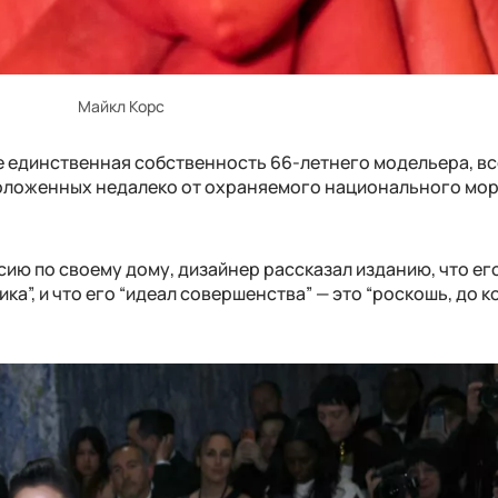
Майкл Корс
 не единственная собственность 66-летнего модельера, вс
положенных недалеко от охраняемого национального мо
рсию по своему дому, дизайнер рассказал изданию, что ег
а”, и что его “идеал совершенства” — это “роскошь, до 