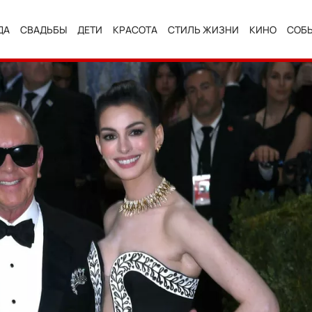
ДА
СВАДЬБЫ
ДЕТИ
КРАСОТА
СТИЛЬ ЖИЗНИ
КИНО
СОБ