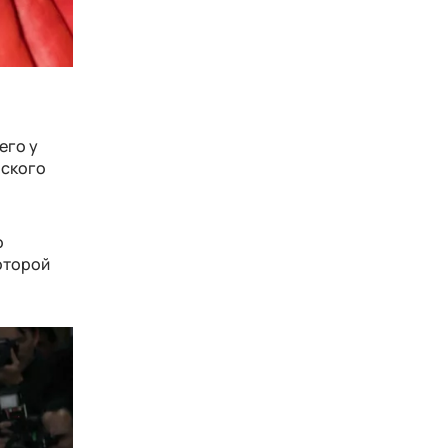
его у
рского
о
которой