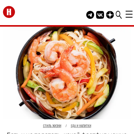
Перейти на главную
Telegram канал HEL
Группа HELLO В
Канал HELLO
СТИЛЬ ЖИЗНИ
/
ЕДА И НАПИТКИ