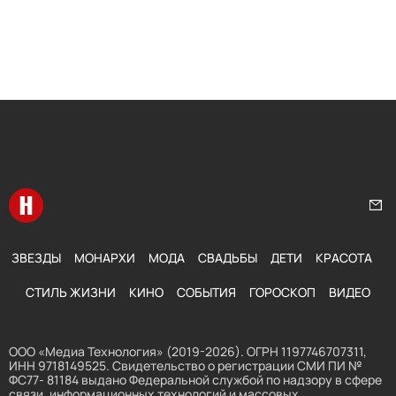
Перейти на главную
Нап
ЗВЕЗДЫ
МОНАРХИ
МОДА
СВАДЬБЫ
ДЕТИ
КРАСОТА
СТИЛЬ ЖИЗНИ
КИНО
СОБЫТИЯ
ГОРОСКОП
ВИДЕО
ООО «Медиа Технология» (2019-2026). ОГРН 1197746707311,
ИНН 9718149525. Свидетельство о регистрации СМИ ПИ №
ФС77- 81184 выдано Федеральной службой по надзору в сфере
связи, информационных технологий и массовых