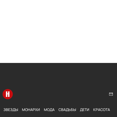
Перейти на главную
Нап
ЗВЕЗДЫ
МОНАРХИ
МОДА
СВАДЬБЫ
ДЕТИ
КРАСОТА