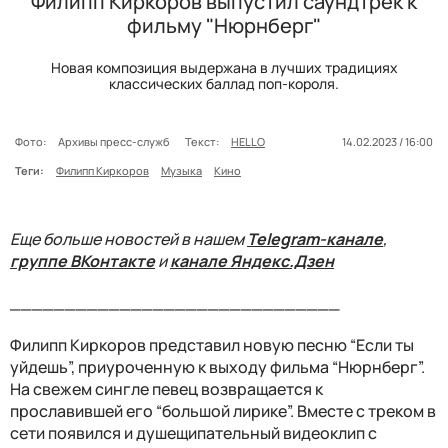
Филипп Киркоров выпустил саундтрек к
фильму "Нюрнберг"
Новая композиция выдержана в лучших традициях
классических баллад поп-короля.
Фото:
Архивы пресс-служб
Текст:
HELLO
14.02.2023 / 16:00
Теги:
Филипп Киркоров
Музыка
Кино
Еще больше новостей в нашем
Telegram-канале
,
группе ВКонтакте
и
канале Яндекс.Дзен
______________________________
Филипп Киркоров представил новую песню “Если ты
уйдешь”, приуроченную к выходу фильма “Нюрнберг”.
На свежем сингле певец возвращается к
прославившей его “большой лирике”. Вместе с треком в
сети появился и душещипательный видеоклип с