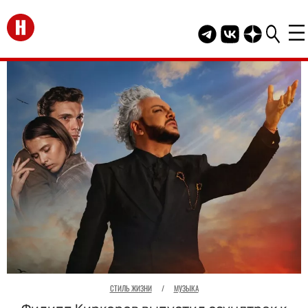
Перейти на главную
Telegram канал HEL
Группа HELLO В
Канал HELLO
СТИЛЬ ЖИЗНИ
/
МУЗЫКА