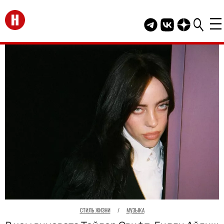
Перейти на главную
Telegram канал HEL
Группа HELLO В
Канал HELLO
СТИЛЬ ЖИЗНИ
/
МУЗЫКА