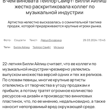
В чем виновата Тейлор Свифт: Билли Айлиш
жестко раскритиковала коллег по
музыкальной индустрии
Артистка нелестно высказалась о сомнительной тактике
продаж, которой придерживаются крупные игроки рынка.
Фото:
Соцсети
Текст:
Дарья Бухарина
29.03.2024 / 13:45
Теги:
Билли Айлиш
Тейлор Свифт
Музыка
22-летняя Билли Айлиш считает, что ее коллеги по
музыкальной индустрии чрезмерно увлеклись
выпуском множества версий одних и тех же релизов.
По словам певицы, многие крупные артисты
отвлеклись от творчества в угоду продажам и
прибыли, а потому тратят огромное количество
ресурсов на дизайн и производство виниловых
пластинок, что, по ее мнению, недальновидно, а также
наносит непоправимый вред окружающей среде.