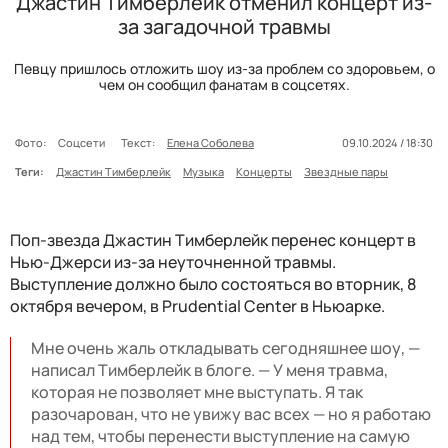
Джастин Тимберлейк отменил концерт из-
за загадочной травмы
Певцу пришлось отложить шоу из-за проблем со здоровьем, о
чем он сообщил фанатам в соцсетях.
Фото:
Соцсети
Текст:
Елена Соболева
09.10.2024 / 18:30
Теги:
Джастин Тимберлейк
Музыка
Концерты
Звездные пары
Поп-звезда Джастин Тимберлейк перенес концерт в
Нью-Джерси из-за неуточненной травмы.
Выступление должно было состояться во вторник, 8
октября вечером, в Prudential Center в Ньюарке.
Мне очень жаль откладывать сегодняшнее шоу, —
написал Тимберлейк в блоге. — У меня травма,
которая не позволяет мне выступать. Я так
разочарован, что не увижу вас всех — но я работаю
над тем, чтобы перенести выступление на самую