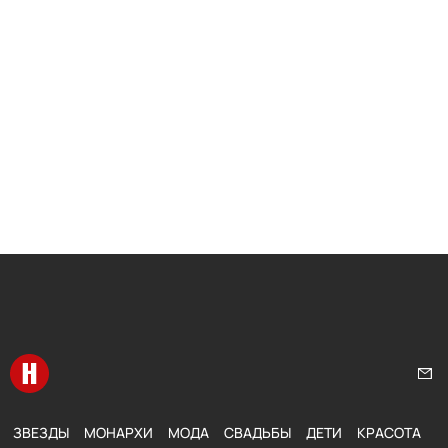
Перейти на главную
Нап
ЗВЕЗДЫ
МОНАРХИ
МОДА
СВАДЬБЫ
ДЕТИ
КРАСОТА