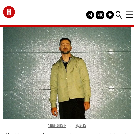
Перейти на главную
Telegram канал HEL
Группа HELLO В
Канал HELLO
СТИЛЬ ЖИЗНИ
/
МУЗЫКА