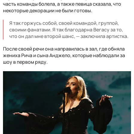
часть команды болела, а также певица сказала, что
некоторые декорации не были готовы.
Я так горжусь собой, своей командой, группой,
своими фанатами. Я так благодарна Вегасу за то,
что он дал мне второй шанс, — заключила артистка.
После своей речи она направилась в зал, где обняла
жениха Рича и сына Анджело, которые наблюдали за
шоу в первом ряду.