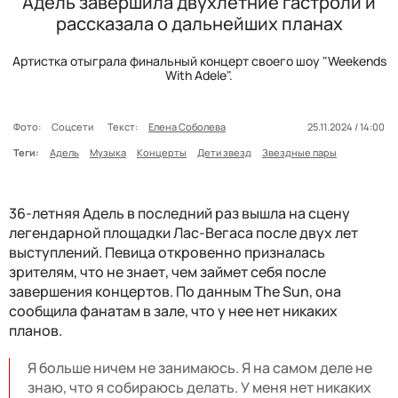
Адель завершила двухлетние гастроли и
рассказала о дальнейших планах
Артистка отыграла финальный концерт своего шоу "Weekends
With Adele".
Фото:
Соцсети
Текст:
Елена Соболева
25.11.2024 / 14:00
Теги:
Адель
Музыка
Концерты
Дети звезд
Звездные пары
36-летняя Адель в последний раз вышла на сцену
легендарной площадки Лас-Вегаса после двух лет
выступлений. Певица откровенно призналась
зрителям, что не знает, чем займет себя после
завершения концертов. По данным The Sun, она
сообщила фанатам в зале, что у нее нет никаких
планов.
Я больше ничем не занимаюсь. Я на самом деле не
знаю, что я собираюсь делать. У меня нет никаких