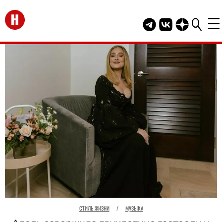
Перейти на главную
Telegram канал HEL
Группа HELLO В
Канал HELLO
СТИЛЬ ЖИЗНИ
/
МУЗЫКА