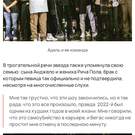
Адель и ее команда
В трогательной речи звезда также упомянула свою
семью: сына Анджело и жениха Рича Пола, брак с
которым певица так официально и не подтвердила,
несмотря на многочисленные слухи.
Мне так грустно, что эти шоу закончились, но я так
рада, что это все произошло, правда. 2022-й был
одним из худших годов в моей жизни. Мне говорили,
что это самоубийство в карьере, и Вегас никогда не
простит мне отмену в последнюю минуту.