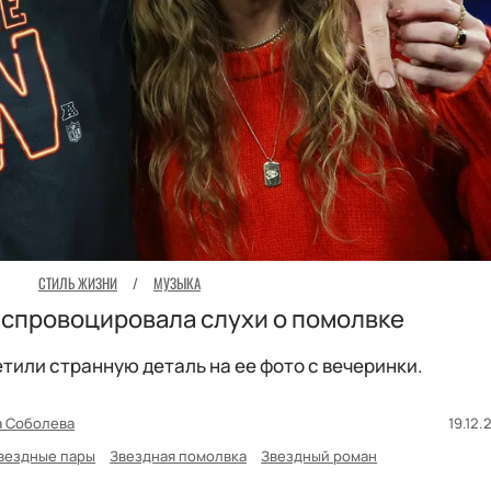
СТИЛЬ ЖИЗНИ
/
МУЗЫКА
 спровоцировала слухи о помолвке
тили странную деталь на ее фото с вечеринки.
а Соболева
19.12.
вездные пары
Звездная помолвка
Звездный роман