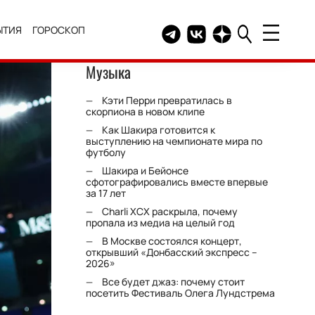
ЫТИЯ
ГОРОСКОП
Telegram канал HELLO
Группа HELLO Вконтакт
Канал HELLO в Дзе
Музыка
Кэти Перри превратилась в
скорпиона в новом клипе
Как Шакира готовится к
выступлению на чемпионате мира по
футболу
Шакира и Бейонсе
сфотографировались вместе впервые
за 17 лет
Charli XCX раскрыла, почему
пропала из медиа на целый год
В Москве состоялся концерт,
открывший «Донбасский экспресс –
2026»
Все будет джаз: почему стоит
посетить Фестиваль Олега Лундстрема