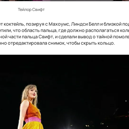
Тейлор Свифт
 коктейль, позируя с Махоумс, Линдси Белл и близкой п
или, что область пальца, где должно располагаться кол
ной части пальца Свифт, и сделали вывод о тайной помолв
нно отредактировала снимок, чтобы скрыть кольцо.