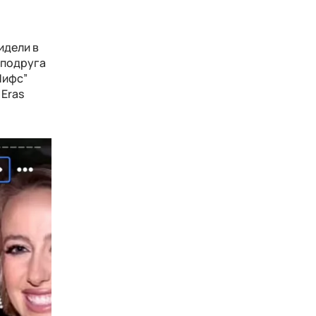
идели в
 подруга
Чифс”
Eras