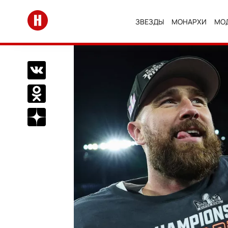
Перейти на главную
ЗВЕЗДЫ
МОНАРХИ
МО
Поделиться Вконтакте
Поделиться в Одноклассниках
Подписаться на нас в Дзен