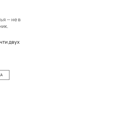
ья — не в
ник.
чти двух
КА