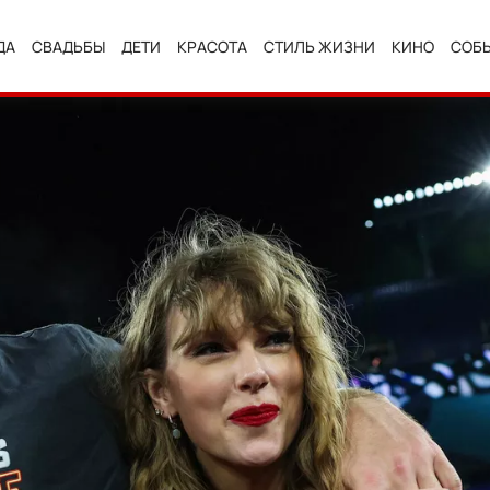
ДА
СВАДЬБЫ
ДЕТИ
КРАСОТА
СТИЛЬ ЖИЗНИ
КИНО
СОБ