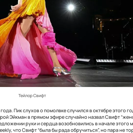
Тейлор Свифт
 года. Пик слухов о помолвке случился в октябре этого го
Трой Эйкман в прямом эфире случайно назвал Свифт “жен
едложении руки и сердца возобновились в начале этого 
eekly, что Свифт “была бы рада обручиться”, но пара не т