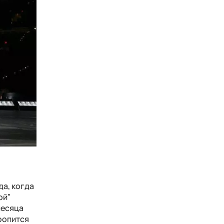
да, когда
ой”
месяца
оропится