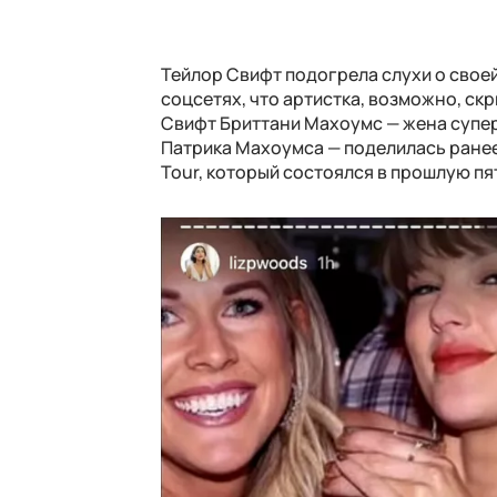
Тейлор Свифт подогрела слухи о свое
соцсетях, что артистка, возможно, скр
Свифт Бриттани Махоумс — жена супер
Патрика Махоумса — поделилась ранее
Tour, который состоялся в прошлую пя