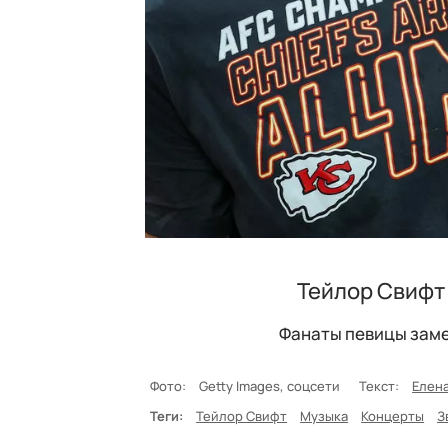
Тейлор Свифт
Фанаты певицы заме
Фото:
Getty Images, соцсети
Текст:
Елен
Теги:
Тейлор Свифт
Музыка
Концерты
З