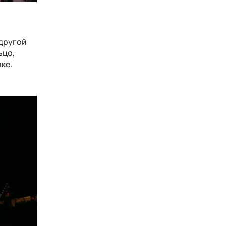
одругой
ьцо,
ке.