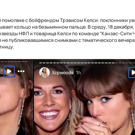
й помолвке с бойфрендом Трэвисом Келси: поклонники ув
ывает кольцо на безымянном пальце. В среду, 18 декабря,
звезды НФЛ и товарища Келси по команде “Канзас-Сити 
 не публиковавшимися снимками с тематического вечера 
тницу.