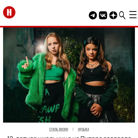
Перейти на главную
Telegram канал HEL
Группа HELLO В
Канал HELLO
СТИЛЬ ЖИЗНИ
/
МУЗЫКА