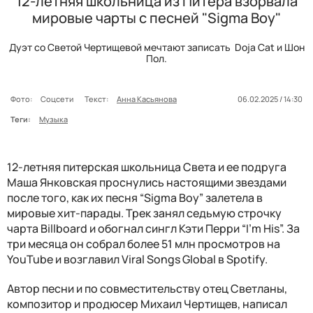
12-летняя школьница из Питера взорвала
мировые чарты с песней "Sigma Boy"
Дуэт со Светой Чертищевой мечтают записать Doja Cat и Шон
Пол.
Фото:
Соцсети
Текст:
Анна Касьянова
06.02.2025 / 14:30
Теги:
Музыка
12-летняя питерская школьница Света и ее подруга
Маша Янковская проснулись настоящими звездами
после того, как их песня “Sigma Boy” залетела в
мировые хит-парады. Трек занял седьмую строчку
чарта Billboard и обогнал сингл Кэти Перри “I’m His”. За
три месяца он собрал более 51 млн просмотров на
YouTube и возглавил Viral Songs Global в Spotify.
Автор песни и по совместительству отец Светланы,
композитор и продюсер Михаил Чертищев,
написал